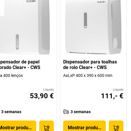
spensador de papel
Dispensador para toalhas
brado Clear+ - CWS
de rolo Clear+ - CWS
a 400 lenços
AxLxP 400 x 390 x 600 mm
Líquido
Líquido
53,90 €
111,- €
3 semanas
3 semanas
Mostrar produto
Mostrar produto