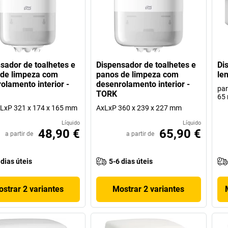
sador de toalhetes e
Dispensador de toalhetes e
Di
 de limpeza com
panos de limpeza com
le
olamento interior -
desenrolamento interior -
par
TORK
65
xLxP 321 x 174 x 165 mm
AxLxP 360 x 239 x 227 mm
Líquido
Líquido
48,90 €
65,90 €
a partir de
a partir de
 dias úteis
5-6 dias úteis
strar 2 variantes
Mostrar 2 variantes