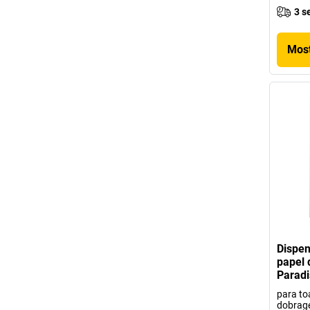
3 s
Most
Dispen
papel 
Paradi
para to
dobrag