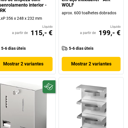
senrolamento interior -
WOLF
RK
aprox. 600 toalhetes dobrados
xP 356 x 248 x 232 mm
Líquido
Líquido
115,- €
199,- €
a partir de
a partir de
5-6 dias úteis
5-6 dias úteis
Mostrar 2 variantes
Mostrar 2 variantes