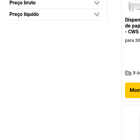
Preço bruto
Preço líquido
Dispen
de pap
- CWS
para 30
7-1
Most