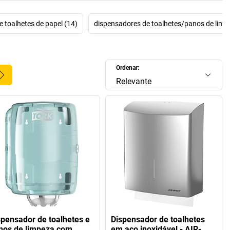
 toalhetes de papel (14)
dispensadores de toalhetes/panos de limp
Ordenar:
Relevante
spensador de toalhetes e
Dispensador de toalhetes
nos de limpeza com
em aço inoxidável - AIR-