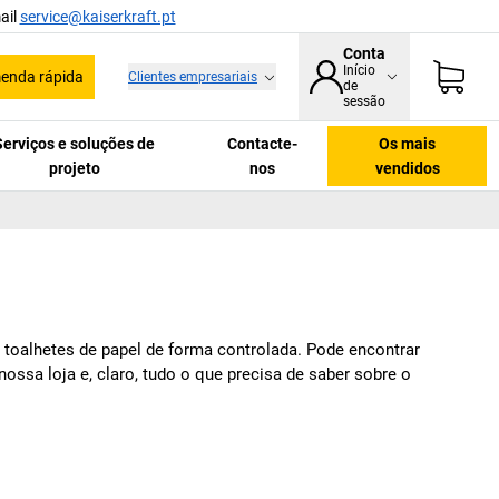
ail
service@kaiserkraft.pt
Conta
Início
enda rápida
Clientes empresariais
de
sessão
Serviços e soluções de
Contacte-
Os mais
projeto
nos
vendidos
r toalhetes de papel de forma controlada. Pode encontrar
ssa loja e, claro, tudo o que precisa de saber sobre o