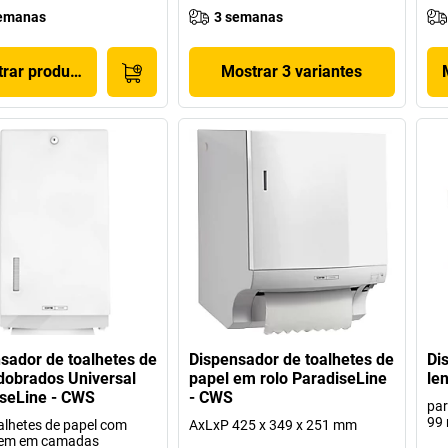
emanas
3 semanas
rar produto
Mostrar 3 variantes
sador de toalhetes de
Dispensador de toalhetes de
Di
dobrados Universal
papel em rolo ParadiseLine
le
seLine - CWS
- CWS
par
99
alhetes de papel com
AxLxP 425 x 349 x 251 mm
em em camadas