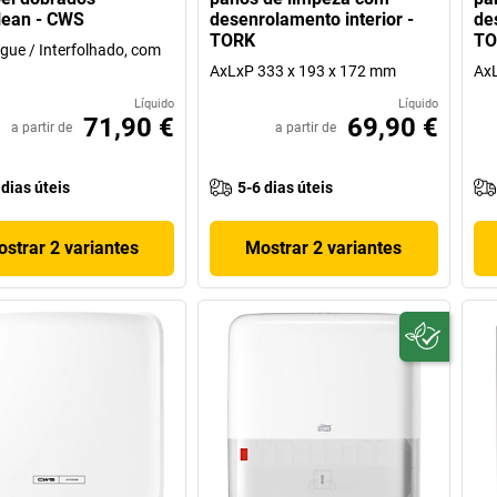
lean - CWS
desenrolamento interior -
de
TORK
TO
gue / Interfolhado, com
AxLxP 333 x 193 x 172 mm
AxL
Líquido
Líquido
71,90 €
69,90 €
a partir de
a partir de
 dias úteis
5-6 dias úteis
strar 2 variantes
Mostrar 2 variantes