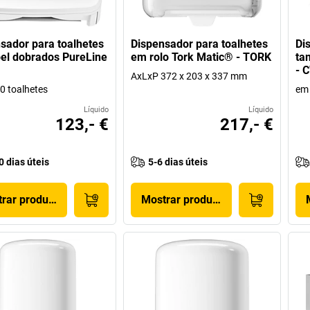
sador para toalhetes
Dispensador para toalhetes
Di
el dobrados PureLine
em rolo Tork Matic® - TORK
ta
- 
AxLxP 372 x 203 x 337 mm
0 toalhetes
em 
Líquido
Líquido
123,- €
217,- €
0 dias úteis
5-6 dias úteis
rar produto
Mostrar produto