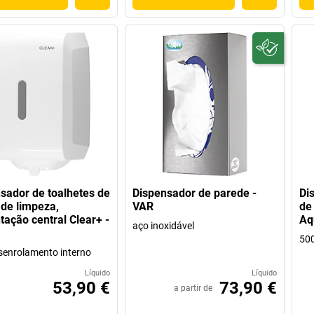
sador de toalhetes de
Dispensador de parede -
Di
de limpeza,
VAR
de
tação central Clear+ -
Aq
aço inoxidável
500
enrolamento interno
Líquido
Líquido
53,90 €
73,90 €
a partir de