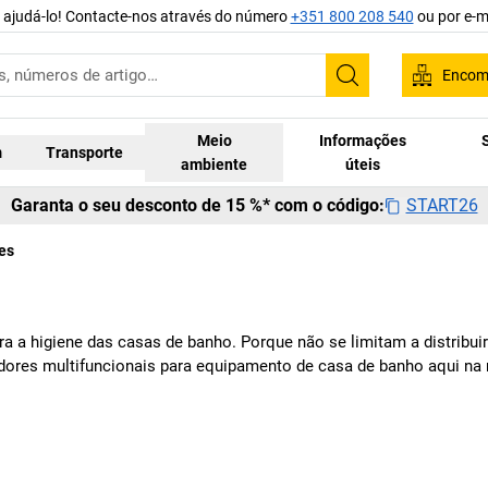
 ajudá-lo! Contacte-nos através do número
+351 800 208 540
ou por e-m
Encom
Pesquisar
Meio
Informações
m
Transporte
ambiente
úteis
START26
Garanta o seu desconto de 15 %* com o código:
es
a a higiene das casas de banho. Porque não se limitam a distribui
ores multifuncionais para equipamento de casa de banho aqui na no