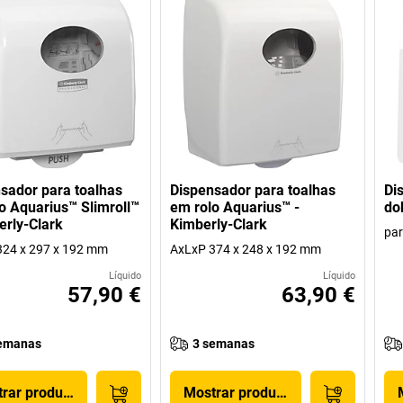
sador para toalhas
Dispensador para toalhas
Di
o Aquarius™ Slimroll™
em rolo Aquarius™ -
do
erly-Clark
Kimberly-Clark
par
324 x 297 x 192 mm
AxLxP 374 x 248 x 192 mm
Líquido
Líquido
57,90 €
63,90 €
emanas
3 semanas
rar produto
Mostrar produto