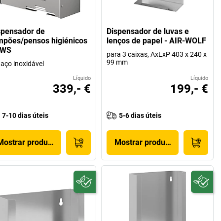
spensador de
Dispensador de luvas e
mpões/pensos higiénicos
lenços de papel - AIR-WOLF
CWS
para 3 caixas, AxLxP 403 x 240 x
99 mm
aço inoxidável
Líquido
Líquido
339,- €
199,- €
7-10 dias úteis
5-6 dias úteis
Mostrar produto
Mostrar produto