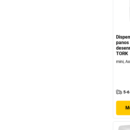
Dispen
panos
desenr
TORK
mini, A
5-6
Mo