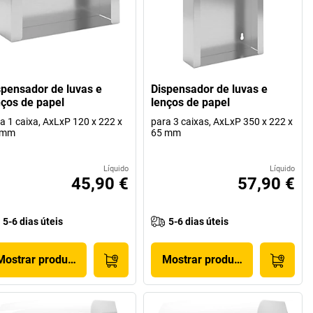
spensador de luvas e
Dispensador de luvas e
nços de papel
lenços de papel
a 1 caixa, AxLxP 120 x 222 x
para 3 caixas, AxLxP 350 x 222 x
 mm
65 mm
Líquido
Líquido
45,90 €
57,90 €
5-6 dias úteis
5-6 dias úteis
Mostrar produto
Mostrar produto