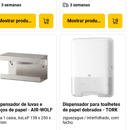
3 semanas
3 semanas
Mostrar produto
Mostrar produto
spensador de luvas e
Dispensador para toalhetes
nços de papel - AIR-WOLF
de papel dobrados - TORK
a 1 caixa, AxLxP 138 x 250 x
ziguezague / Interfolhado, com
 mm
fecho