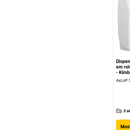
Dispen
em rol
- Kimb
AxLxP 
3 s
Most