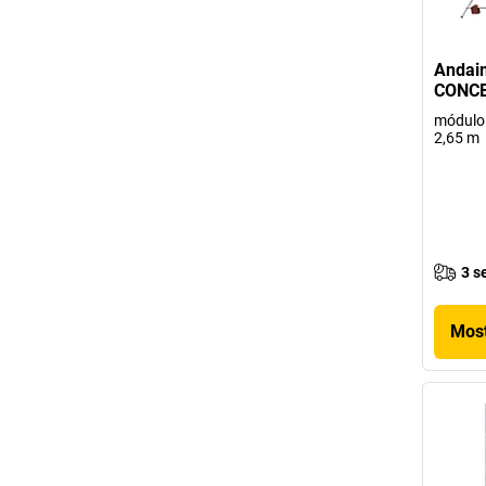
Andai
CONCE
módulo 
2,65 m
3 s
Most