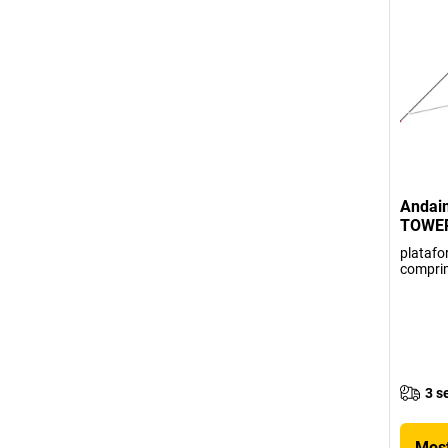
Andaim
TOWER 
platafo
compri
3 s
Most