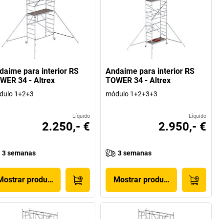
daime para interior RS
Andaime para interior RS
WER 34 - Altrex
TOWER 34 - Altrex
dulo 1+2+3
módulo 1+2+3+3
Líquido
Líquido
2.250,- €
2.950,- €
3 semanas
3 semanas
Mostrar produto
Mostrar produto