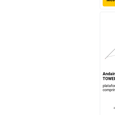
Andai
TOWER 
platafo
compri
a