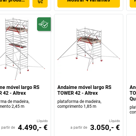
me móvel largo RS
Andaime móvel largo RS
An
42 - Altrex
TOWER 42 - Altrex
TO
Qu
rma de madeira,
plataforma de madeira,
mento 2,45 m
comprimento 1,85 m
pla
co
Líquido
Líquido
4.490,- €
3.050,- €
 partir de
a partir de