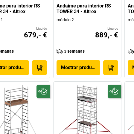
e para interior RS
Andaime para interior RS
An
34 - Altrex
TOWER 34 - Altrex
TO
 1
módulo 2
mó
Líquido
Líquido
679,- €
889,- €
emanas
3 semanas
rar produto
Mostrar produto