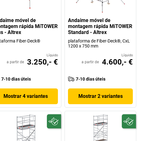
daime móvel de
Andaime móvel de
ntagem rápida MiTOWER
montagem rápida MiTOWER
s - Altrex
Standard - Altrex
taforma Fiber-Deck®
plataforma de Fiber-Deck®, CxL
1200 x 750 mm
Líquido
Líquido
3.250,- €
4.600,- €
a partir de
a partir de
7-10 dias úteis
7-10 dias úteis
Mostrar 4 variantes
Mostrar 2 variantes