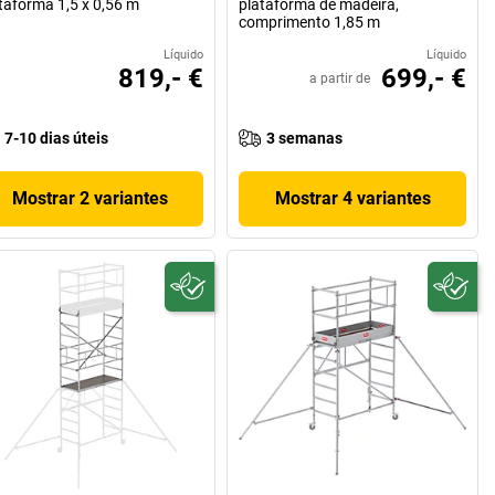
taforma 1,5 x 0,56 m
plataforma de madeira,
comprimento 1,85 m
Líquido
Líquido
819,- €
699,- €
a partir de
7-10 dias úteis
3 semanas
Mostrar 2 variantes
Mostrar 4 variantes