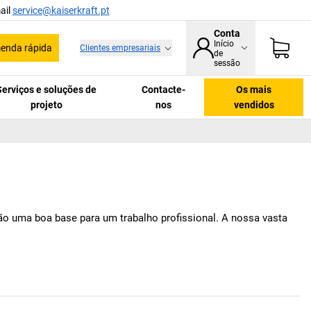
ail
service@kaiserkraft.pt
Conta
Início
enda rápida
Clientes empresariais
de
sessão
Serviços e soluções de
Contacte-
Os mais
projeto
nos
vendidos
são uma boa base para um trabalho profissional. A nossa vasta