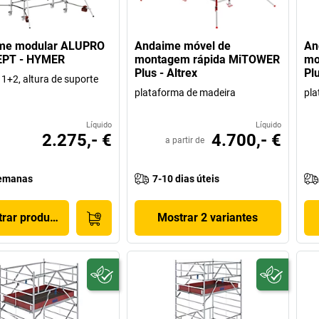
me modular ALUPRO
Andaime móvel de
An
PT - HYMER
montagem rápida MiTOWER
mo
Plus - Altrex
Plu
1+2, altura de suporte
plataforma de madeira
pla
Líquido
Líquido
2.275,- €
4.700,- €
a partir de
emanas
7-10 dias úteis
rar produto
Mostrar 2 variantes