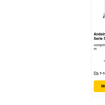
Andai
Serie 
comprim
m
a
7-1
Mo