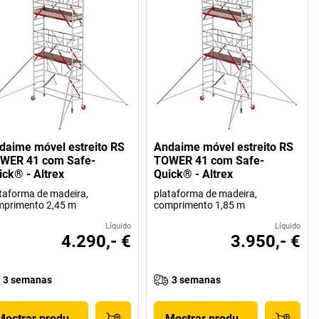
daime móvel estreito RS
Andaime móvel estreito RS
WER 41 com Safe-
TOWER 41 com Safe-
ick® - Altrex
Quick® - Altrex
taforma de madeira,
plataforma de madeira,
mprimento 2,45 m
comprimento 1,85 m
Líquido
Líquido
4.290,- €
3.950,- €
3 semanas
3 semanas
Mostrar produto
Mostrar produto