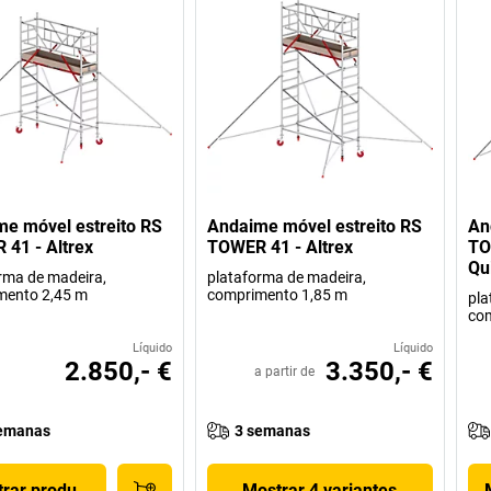
e móvel estreito RS
Andaime móvel estreito RS
An
41 - Altrex
TOWER 41 - Altrex
TO
Qu
rma de madeira,
plataforma de madeira,
mento 2,45 m
comprimento 1,85 m
pla
co
Líquido
Líquido
2.850,- €
3.350,- €
a partir de
emanas
3 semanas
rar produto
Mostrar 4 variantes