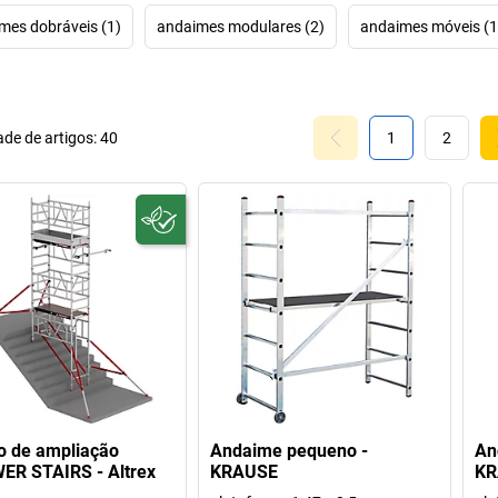
mes dobráveis (1)
andaimes modulares (2)
andaimes móveis (1
de de artigos:
40
1
2
o de ampliação
Andaime pequeno -
An
ER STAIRS - Altrex
KRAUSE
KR