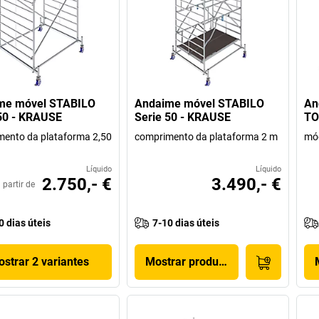
me móvel STABILO
Andaime móvel STABILO
An
50 - KRAUSE
Serie 50 - KRAUSE
TO
ento da plataforma 2,50
comprimento da plataforma 2 m
mó
Líquido
Líquido
2.750,- €
3.490,- €
 partir de
0 dias úteis
7-10 dias úteis
strar 2 variantes
Mostrar produto