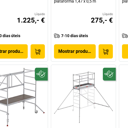
plataforma 1,47 x 0,5 m
pla
Líquido
Líquido
1.225,- €
275,- €
0 dias úteis
7-10 dias úteis
rar produto
Mostrar produto