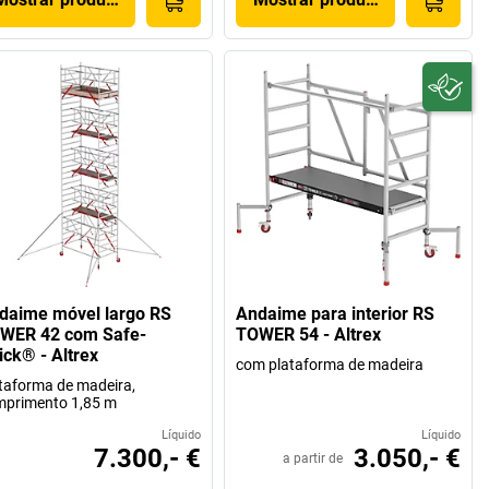
daime móvel largo RS
Andaime para interior RS
WER 42 com Safe-
TOWER 54 - Altrex
ick® - Altrex
com plataforma de madeira
taforma de madeira,
mprimento 1,85 m
Líquido
Líquido
7.300,- €
3.050,- €
a partir de