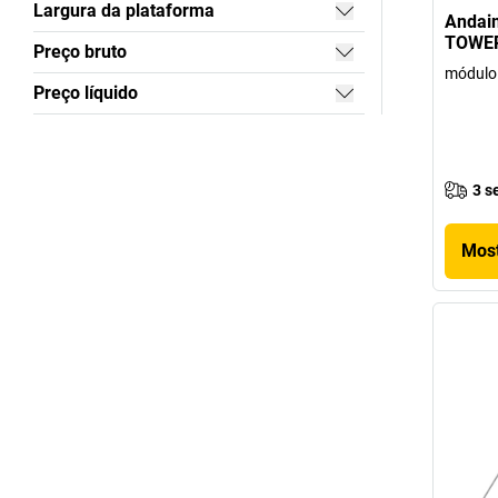
Largura da plataforma
Andaim
TOWER 
Preço bruto
módulo
Preço líquido
3 s
Most