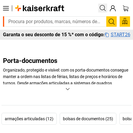
Pesquis
START26
Garanta o seu desconto de 15 %* com o código:
Porta-documentos
Organizado, protegido e visível: com os porta-documentos consegue
manter a ordem nas listas de férias, listas de preços e horários de
turnos. Desde armações articuladas a sistemas de quadros
transparentes – descubra a gama de porta-documentos práticos na
loja online da
kaiserkraft
.
+
Exibir mais
armações articuladas (12)
bolsas de documentos (25)
bolsa