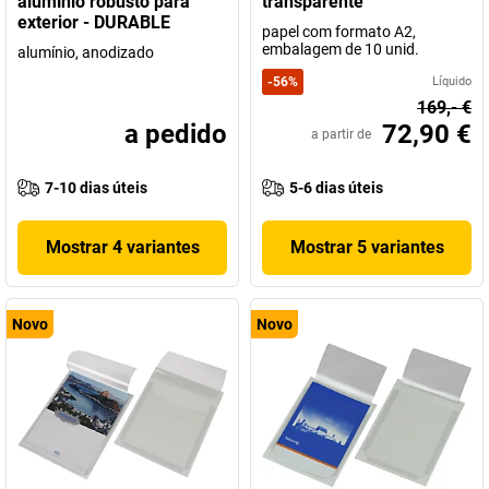
alumínio robusto para
transparente
exterior - DURABLE
papel com formato A2,
embalagem de 10 unid.
alumínio, anodizado
-
56
%
Líquido
169,- €
a pedido
72,90 €
a partir de
7-10 dias úteis
5-6 dias úteis
Mostrar 4 variantes
Mostrar 5 variantes
Novo
Novo