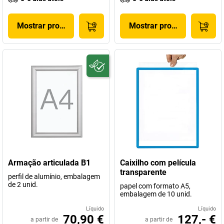
Mostrar produto
Mostrar produto
Armação articulada B1
Caixilho com película
transparente
perfil de alumínio, embalagem
de 2 unid.
papel com formato A5,
embalagem de 10 unid.
Líquido
Líquido
70,90 €
127,- €
a partir de
a partir de