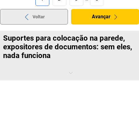
Avançar
Voltar
Suportes para colocação na parede,
expositores de documentos: sem eles,
nada funciona
Está na fila para a caixa com os artigos, o scanner não detetou o
código e o preço e número de artigo não estavam na lista no suporte
articulado... Mesmo num mundo digital, socorremo-nos de
documentos em papel. O cliente deve ser informado sobre as
especialidades no menu diário, na oficina nem sempre está disponível
um dispositivo móvel para ler as instruções de montagem, uma
organização básica é inimaginável sem um sistema de quadro
transparente. Com porta-documentos e suportes de parede da
kaiserkraft
, assegure-se de que o negócio vai de vento em popa e que