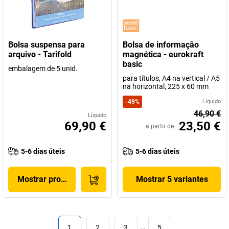
Bolsa suspensa para
Bolsa de informação
arquivo - Tarifold
magnética - eurokraft
basic
embalagem de 5 unid.
para títulos, A4 na vertical / A5
na horizontal, 225 x 60 mm
-
49
%
Líquido
46,90 €
Líquido
69,90 €
23,50 €
a partir de
5-6 dias úteis
5-6 dias úteis
Mostrar produto
Mostrar 5 variantes
1
2
3
…
5