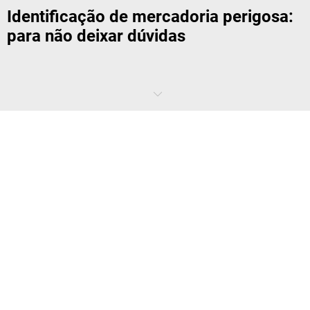
Identificação de mercadoria perigosa:
para não deixar dúvidas
Há apenas alguns anos, a rotulagem das mercadorias perigosas era
confusa. Havia características nacionais e diferentes advertências
para o transporte e manuseamento de substâncias perigosas. Isso
acabou com a nova identificação de mercadoria perigosa. Agora o
aviso é universalmente compreensível, o comportamento no
manuseio é claro e a segurança na empresa é aumentada.
Quais as diretivas que se aplicam à
identificação de mercadoria perigosa?
O Globally Harmonized System (GHS) para a classificação e
rotulagem de produtos químicos estabeleceu um conjunto de