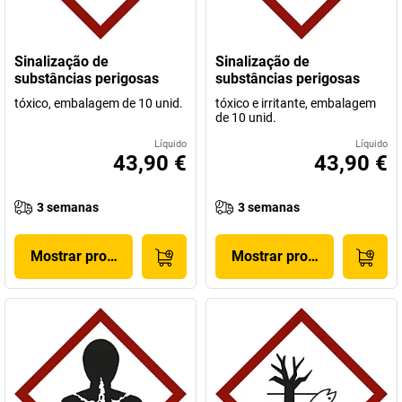
Sinalização de
Sinalização de
substâncias perigosas
substâncias perigosas
tóxico, embalagem de 10 unid.
tóxico e irritante, embalagem
de 10 unid.
Líquido
Líquido
43,90 €
43,90 €
3 semanas
3 semanas
Mostrar produto
Mostrar produto