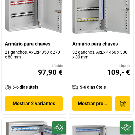
Armário para chaves
Armário para chaves
21 ganchos, AxLxP 350 x 270
32 ganchos, AxLxP 450 x 300
x 80 mm
x 80 mm
Líquido
Líquido
97,90 €
109,- €
5-6 dias úteis
5-6 dias úteis
Mostrar 2 variantes
Mostrar produto