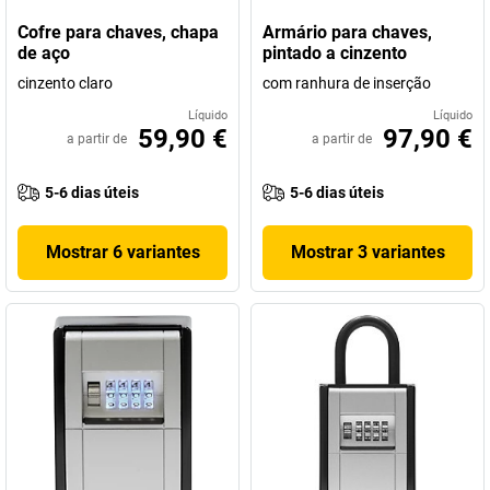
Cofre para chaves, chapa
Armário para chaves,
de aço
pintado a cinzento
cinzento claro
com ranhura de inserção
Líquido
Líquido
59,90 €
97,90 €
a partir de
a partir de
5-6 dias úteis
5-6 dias úteis
Mostrar 6 variantes
Mostrar 3 variantes