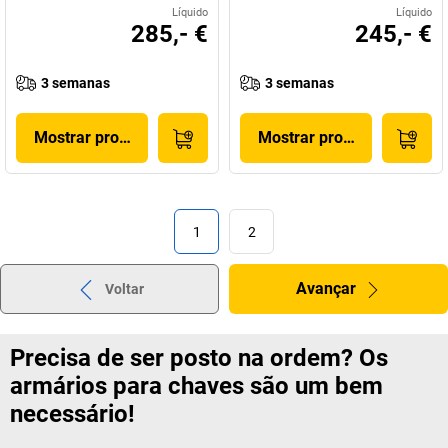
Líquido
Líquido
285,- €
245,- €
3 semanas
3 semanas
Mostrar produto
Mostrar produto
1
2
Avançar
Voltar
Precisa de ser posto na ordem? Os
armários para chaves são um bem
necessário!