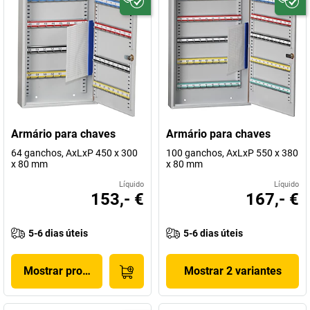
Armário para chaves
Armário para chaves
64 ganchos, AxLxP 450 x 300
100 ganchos, AxLxP 550 x 380
x 80 mm
x 80 mm
Líquido
Líquido
153,- €
167,- €
5-6 dias úteis
5-6 dias úteis
Mostrar produto
Mostrar 2 variantes