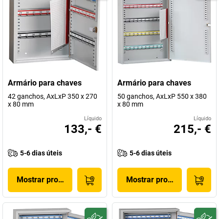
Armário para chaves
Armário para chaves
42 ganchos, AxLxP 350 x 270
50 ganchos, AxLxP 550 x 380
x 80 mm
x 80 mm
Líquido
Líquido
133,- €
215,- €
5-6 dias úteis
5-6 dias úteis
Mostrar produto
Mostrar produto