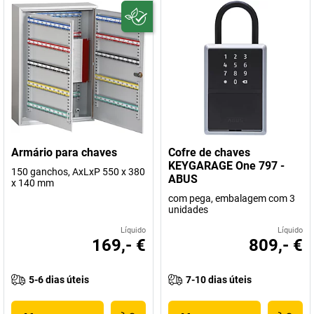
Armário para chaves
Cofre de chaves
KEYGARAGE One 797 -
150 ganchos, AxLxP 550 x 380
ABUS
x 140 mm
com pega, embalagem com 3
unidades
Líquido
Líquido
169,- €
809,- €
5-6 dias úteis
7-10 dias úteis