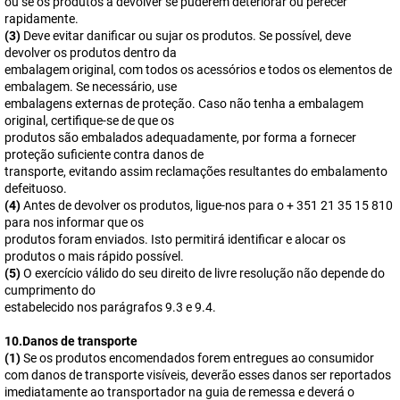
ou se os produtos a devolver se puderem deteriorar ou perecer
rapidamente.
(3)
Deve evitar danificar ou sujar os produtos. Se possível, deve
devolver os produtos dentro da
embalagem original, com todos os acessórios e todos os elementos de
embalagem. Se necessário, use
embalagens externas de proteção. Caso não tenha a embalagem
original, certifique-se de que os
produtos são embalados adequadamente, por forma a fornecer
proteção suficiente contra danos de
transporte, evitando assim reclamações resultantes do embalamento
defeituoso.
(4)
Antes de devolver os produtos, ligue-nos para o + 351 21 35 15 810
para nos informar que os
produtos foram enviados. Isto permitirá identificar e alocar os
produtos o mais rápido possível.
(5)
O exercício válido do seu direito de livre resolução não depende do
cumprimento do
estabelecido nos parágrafos 9.3 e 9.4.
10.Danos de transporte
(1)
Se os produtos encomendados forem entregues ao consumidor
com danos de transporte visíveis, deverão esses danos ser reportados
imediatamente ao transportador na guia de remessa e deverá o