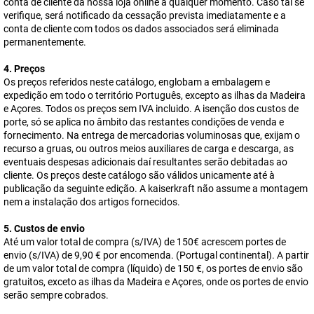
conta de cliente da nossa loja online a qualquer momento. Caso tal se
verifique, será notificado da cessação prevista imediatamente e a
conta de cliente com todos os dados associados será eliminada
permanentemente.
4. Preços
Os preços referidos neste catálogo, englobam a embalagem e
expedição em todo o território Português, excepto as ilhas da Madeira
e Açores. Todos os preços sem IVA incluido. A isenção dos custos de
porte, só se aplica no âmbito das restantes condições de venda e
fornecimento. Na entrega de mercadorias voluminosas que, exijam o
recurso a gruas, ou outros meios auxiliares de carga e descarga, as
eventuais despesas adicionais daí resultantes serão debitadas ao
cliente. Os preços deste catálogo são válidos unicamente até à
publicação da seguinte edição. A
kaiserkraft
não assume a montagem
nem a instalação dos artigos fornecidos.
5. Custos de envio
Até um valor total de compra (s/IVA) de 150€ acrescem portes de
envio (s/IVA) de 9,90 € por encomenda. (Portugal continental). A partir
de um valor total de compra (líquido) de 150 €, os portes de envio são
gratuitos, exceto as ilhas da Madeira e Açores, onde os portes de envio
serão sempre cobrados.