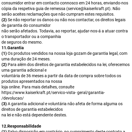
consumidor entrar em contacto connosco em 24 horas, enviando-nos
cópia da respetiva guia de remessa (service@kaiserkraft.pt). Não
serão aceites reclamações que não cumpram estes requisitos.
(2)
Se não reportar os danos ou não nos contactar, os direitos legais
de garantia do consumidor
não serão afetados. Todavia, ao reportar, ajudar-nos-á a atuar contra
o transportador ou a companhia
de seguros do mesmo.
11.Garantia
(1)
Os produtos vendidos na nossa loja gozam de garantia legal, com
uma duração de 24 meses.
(2)
Para além dos direitos de garantia estabelecidos na lei, oferecemos
uma garantia adicional e
voluntária de 36 meses a partir da data de compra sobre todos os
produtos apresentados na nossa
loja online. Para mais detalhes, consulte
https://www.kaiserkraft.pt/servico-vista- geral/garantia-
/devolucao/
(3)
A garantia adicional e voluntária não afeta de forma alguma os
direitos de garantia estabelecidos
na lei e não está dependente destes.
12.Responsabilidade
(1)
Salvo disposição em contrário, no cumprimento deste contrato a