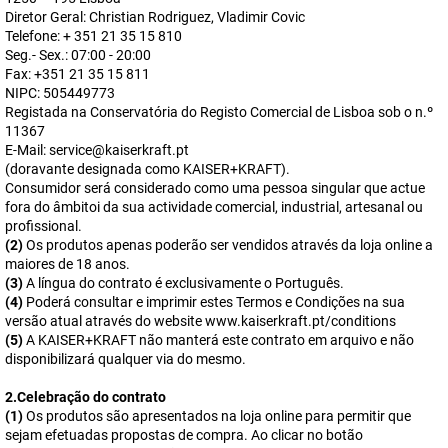
Diretor Geral: Christian Rodriguez, Vladimir Covic
Telefone: + 351 21 35 15 810
Seg.- Sex.: 07:00 - 20:00
Fax: +351 21 35 15 811
NIPC: 505449773
Registada na Conservatória do Registo Comercial de Lisboa sob o n.º
11367
E-Mail: service@kaiserkraft.pt
(doravante designada como KAISER+KRAFT).
Consumidor será considerado como uma pessoa singular que actue
fora do âmbitoi da sua actividade comercial, industrial, artesanal ou
profissional.
(2)
Os produtos apenas poderão ser vendidos através da loja online a
maiores de 18 anos.
(3)
A língua do contrato é exclusivamente o Português.
(4)
Poderá consultar e imprimir estes Termos e Condições na sua
versão atual através do website www.kaiserkraft.pt/conditions
(5)
A KAISER+KRAFT não manterá este contrato em arquivo e não
disponibilizará qualquer via do mesmo.
2.Celebração do contrato
(1)
Os produtos são apresentados na loja online para permitir que
sejam efetuadas propostas de compra. Ao clicar no botão