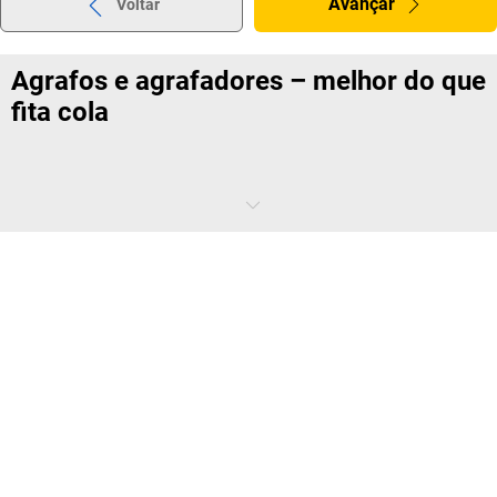
Avançar
Voltar
Agrafos e agrafadores – melhor do que
fita cola
Sabe a diferença entre um agrafador de escritório é um martelo
agrafador? O agrafador não só pressiona os agrafos para dentro do
papel, como também os deforma no processo. Isto também
assegura uma excelente fixação em cartolina, película ou papelão.
Mas é melhor deixar o agrafador na sua secretária para estes
trabalhos e utilizar o agrafador certo da
kaiserkraft
.
Agrafagem em vez de colagem
Agrafar caixas de cartão e embalagens é mais rápido do que colar.