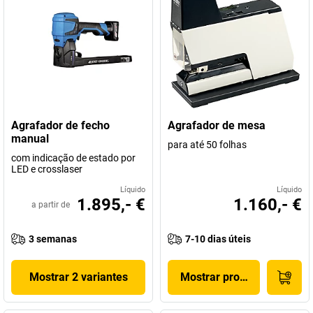
Agrafador de fecho
Agrafador de mesa
manual
para até 50 folhas
com indicação de estado por
LED e crosslaser
Líquido
Líquido
1.895,- €
1.160,- €
a partir de
3 semanas
7-10 dias úteis
Mostrar 2 variantes
Mostrar produto