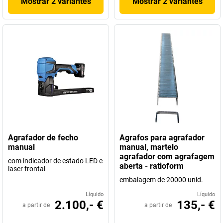
Mostrar 2 variantes
Mostrar 2 variantes
Agrafador de fecho
Agrafos para agrafador
manual
manual, martelo
agrafador com agrafagem
com indicador de estado LED e
aberta - ratioform
laser frontal
embalagem de 20000 unid.
Líquido
Líquido
2.100,- €
135,- €
a partir de
a partir de