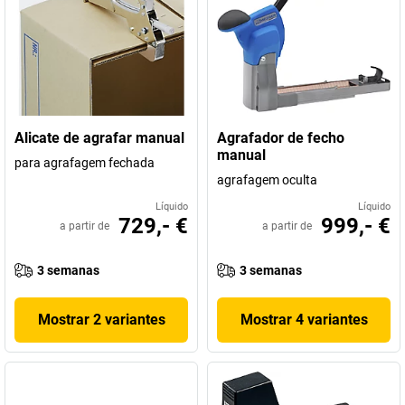
Alicate de agrafar manual
Agrafador de fecho
manual
para agrafagem fechada
agrafagem oculta
Líquido
Líquido
729,- €
999,- €
a partir de
a partir de
3 semanas
3 semanas
Mostrar 2 variantes
Mostrar 4 variantes