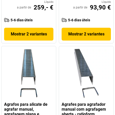
Líquido
Líquido
259,- €
93,90 €
a partir de
a partir de
5-6 dias úteis
5-6 dias úteis
Mostrar 2 variantes
Mostrar 2 variantes
Agrafos para alicate de
Agrafes para agrafador
agrafar manual,
manual com agrafagem
agrafagem plana e
aberta - ratioform