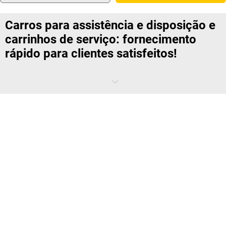
Carros para assistência e disposição e
carrinhos de serviço: fornecimento
rápido para clientes satisfeitos!
Enquanto expedidor e fornecedor, cria as vantagens concorrenciais
decisivas diretamente no armazém: quanto mais depressa os seus
empregados puderem preparar uma encomenda e enviá-la para o
departamento de entrega de mercadorias, mais depressa a
encomenda chega ao cliente. Os carros para assistência e disposição
e os carrinhos de serviço são, portanto, componentes ainda mais
importantes para a satisfação do cliente hoje em dia.
Quais são as vantagens dos carrinhos de
serviço e dos carros para assistência e
disposição?