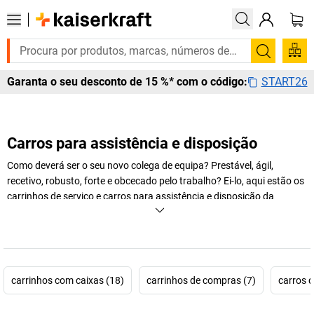
Pesquis
START26
Garanta o seu desconto de 15 %* com o código:
Carros para assistência e disposição
Como deverá ser o seu novo colega de equipa? Prestável, ágil,
recetivo, robusto, forte e obcecado pelo trabalho? Ei-lo, aqui estão os
carrinhos de serviço e carros para assistência e disposição da
kaiserkraft
. Podem ser utilizados em muitas áreas para simplificar o
transporte de objetos pesados. E também para poupar esforços aos
seus colegas.
+
Exibir mais
carrinhos com caixas (18)
carrinhos de compras (7)
carros d