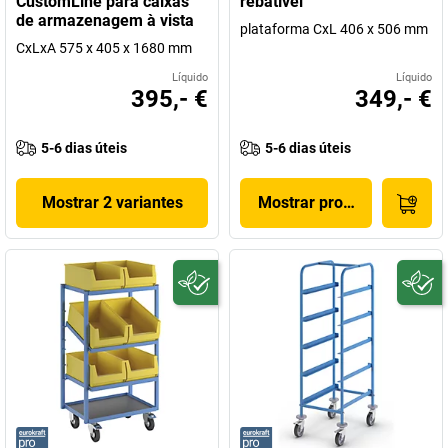
CustomLine para caixas
rebatível
de armazenagem à vista
plataforma CxL 406 x 506 mm
CxLxA 575 x 405 x 1680 mm
Líquido
Líquido
395,- €
349,- €
5-6 dias úteis
5-6 dias úteis
Mostrar 2 variantes
Mostrar produto