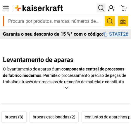
Pesquis
START26
Garanta o seu desconto de 15 %* com o código:
Levantamento de aparas
O levantamento de aparas é um
componente central de processos
de fabrico modernos
. Permite o processamento preciso de peças de
trabalho através de processos de remoção de material e constitui a
base para a produção de componentes personalizados
na indústria,
no comércio e na produção técnica. Quer seja no fabrico de peças
individuais ou produção em série, ferramentas fiáveis e processos
coordenados garantem resultados precisos e uma qualidade
reprodutível.
brocas (8)
brocas escalonadas (2)
conjuntos de aparelhos p
Na área da tecnologia de levantamento de aparas, a precisão, a