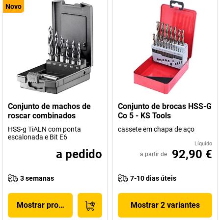
Novo
Conjunto de machos de
Conjunto de brocas HSS-G
roscar combinados
Co 5 - KS Tools
HSS-g TiALN com ponta
cassete em chapa de aço
escalonada e Bit E6
Líquido
a pedido
92,90 €
a partir de
3 semanas
7-10 dias úteis
Mostrar produto
Mostrar 2 variantes