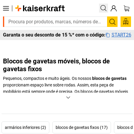
Pesquis
START26
Garanta o seu desconto de 15 %* com o código:
Blocos de gavetas móveis, blocos de
gavetas fixos
Pequenos, compactos e muito ágeis. Os nossos
blocos de gavetas
proporcionam espaço livre sobre rodas. Assim, esta peça de
mobiliário está sempre onde é precisa. Os blocos de gavetas móveis
garantem
mais flexibilidade, organização e espaço livre
. E além
disso, ainda estão disponíveis em várias cores e materiais.
+
Exibir mais
armários inferiores (2)
blocos de gavetas fixos (17)
blocos d