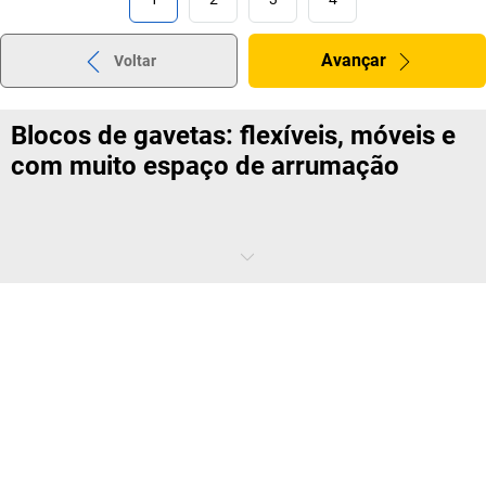
Avançar
Voltar
Blocos de gavetas: flexíveis, móveis e
com muito espaço de arrumação
Entusiasmante: com suspensão independente, rebaixado, um móvel
compacto cheio de espaço. Divisórias de espaço variáveis,
disponíveis em diversas cores e com bloqueio central. Todos os
escritórios funcionam melhor com um bloco de gavetas para
secretária.
Geralmente colocados sob as secretárias, os blocos de gavetas
móveis da
kaiserkraft
dão-lhe fácil acesso a tudo de que precisa para
o seu dia-a-dia no trabalho, mantendo o tampo da sua secretária