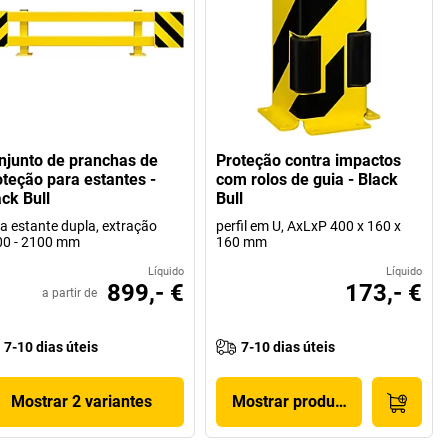
njunto de pranchas de
Proteção contra impactos
oteção para estantes -
com rolos de guia - Black
ack Bull
Bull
a estante dupla, extração
perfil em U, AxLxP 400 x 160 x
00 - 2100 mm
160 mm
Líquido
Líquido
899,- €
173,- €
a partir de
7-10 dias úteis
7-10 dias úteis
Mostrar 2 variantes
Mostrar produto