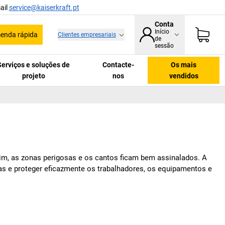
ail
service@kaiserkraft.pt
Conta
Início
enda rápida
Clientes empresariais
de
sessão
Serviços e soluções de
Contacte-
Os mais
projeto
nos
vendidos
im, as zonas perigosas e os cantos ficam bem assinalados. A
osas e proteger eficazmente os trabalhadores, os equipamentos e