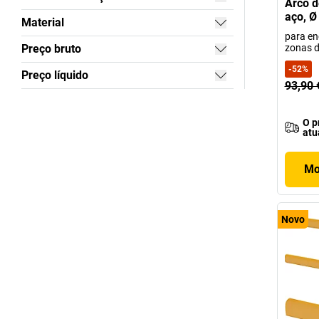
Arco d
aço, 
Material
para en
zonas d
Preço bruto
-
52
%
Preço líquido
93,90 
O p
atu
Mo
Novo