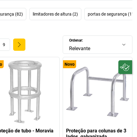
urança (82)
limitadores de altura (2)
portas de segurança (11)
Ordenar:
9
Relevante
o
Novo
oteção de tubo - Moravia
Proteção para colunas de 3
lados, galvanizada