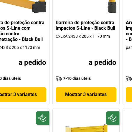
ra de proteção contra
Barreira de proteção contra
Ar
os S-Line com
impactos S-Line - Black Bull
im
ão contra
co
CxLxA 2438 x 205 x 1170 mm
etração - Black Bull
- B
2438 x 205 x 1170 mm
par
a pedido
a pedido
0 dias úteis
7-10 dias úteis
strar 3 variantes
Mostrar 3 variantes