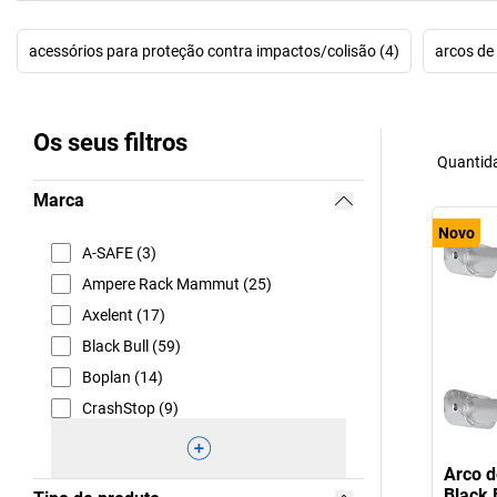
acessórios para proteção contra impactos/colisão (4)
arcos de 
Os seus filtros
Quantida
Marca
Novo
A-SAFE (3)
Ampere Rack Mammut (25)
Axelent (17)
Black Bull (59)
Boplan (14)
CrashStop (9)
Arco d
Black 