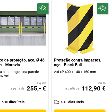
co de proteção, aço, Ø 48
Proteção contra impactos,
 - Moravia
aço - Black Bull
a a montagem na parede,
AxLxP 400 x 148 x 160 mm
vível
Líquido
Líquido
255,- €
112,90 €
a partir de
a partir de
7-10 dias úteis
7-10 dias úteis