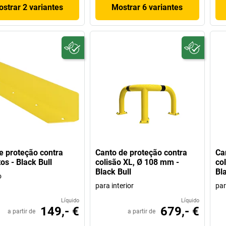
strar 2 variantes
Mostrar 6 variantes
e proteção contra
Canto de proteção contra
Ca
os - Black Bull
colisão XL, Ø 108 mm -
co
Black Bull
Bl
o
para interior
par
Líquido
Líquido
149,- €
679,- €
a partir de
a partir de