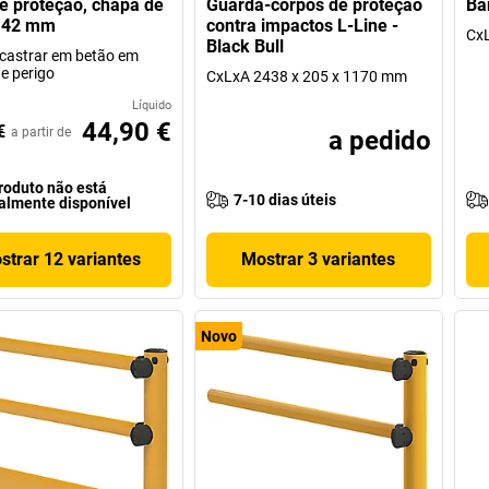
e proteção, chapa de
Guarda-corpos de proteção
Bar
Ø 42 mm
contra impactos L-Line -
CxL
Black Bull
castrar em betão em
e perigo
CxLxA 2438 x 205 x 1170 mm
Líquido
44,90 €
€
a partir de
a pedido
roduto não está
7-10 dias úteis
almente disponível
strar 12 variantes
Mostrar 3 variantes
Novo