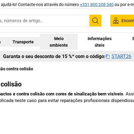
 ajudá-lo! Contacte-nos através do número
+351 800 208 540
ou por e-m
Encom
Pesquisar
Meio
Informações
m
Transporte
ambiente
úteis
START26
Garanta o seu desconto de 15 %* com o código:
ão contra colisão
 colisão
pactos e contra colisão com cores de sinalização bem visíveis
. Ass
 aplicada neste caso para evitar reparações profissionais dispendi