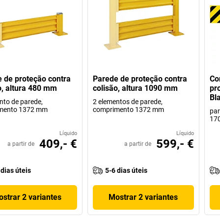
 de proteção contra
Parede de proteção contra
Co
o, altura 480 mm
colisão, altura 1090 mm
pr
Bl
nto de parede,
2 elementos de parede,
mento 1372 mm
comprimento 1372 mm
par
17
Líquido
Líquido
409,- €
599,- €
a partir de
a partir de
 dias úteis
5-6 dias úteis
strar 2 variantes
Mostrar 2 variantes