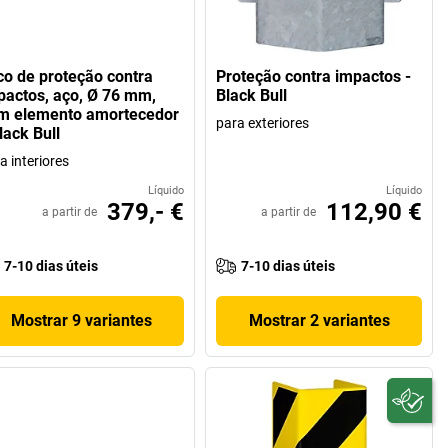
co de proteção contra
Proteção contra impactos -
pactos, aço, Ø 76 mm,
Black Bull
m elemento amortecedor
para exteriores
lack Bull
a interiores
Líquido
Líquido
379,- €
112,90 €
a partir de
a partir de
7-10 dias úteis
7-10 dias úteis
Mostrar 9 variantes
Mostrar 2 variantes