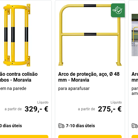
ão contra colisão
Arco de proteção, aço, Ø 48
Ar
ubos - Moravia
mm - Moravia
mm
em na parede
para aparafusar
par
amo
Líquido
Líquido
329,- €
275,- €
a partir de
a partir de
0 dias úteis
7-10 dias úteis