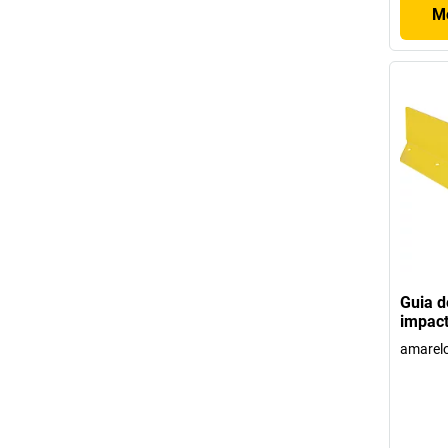
Mo
Guia d
impact
amarel