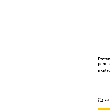
Proteç
para t
montag
7-1