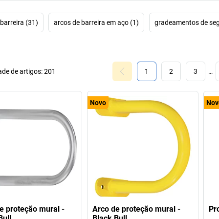
barreira (31)
arcos de barreira em aço (1)
gradeamentos de seg
de de artigos:
201
1
2
3
…
Novo
Nov
e proteção mural -
Arco de proteção mural -
Pr
Bull
Black Bull