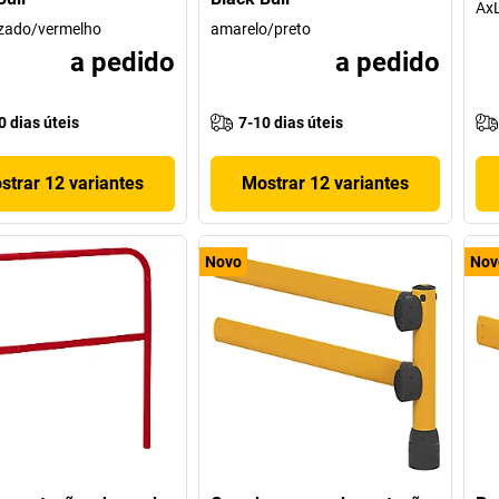
AxL
izado/vermelho
amarelo/preto
a pedido
a pedido
0 dias úteis
7-10 dias úteis
strar 12 variantes
Mostrar 12 variantes
Novo
Nov