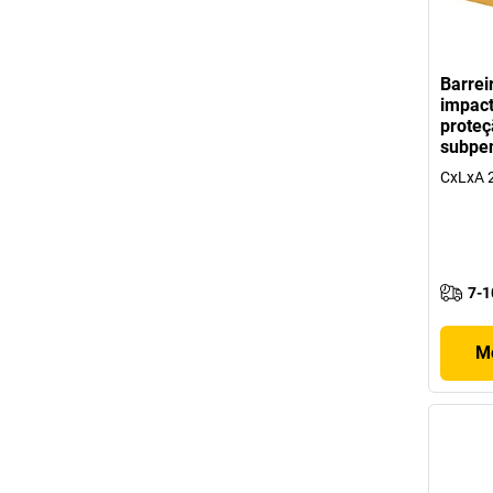
Barrei
impact
proteç
subpen
CxLxA 
7-1
Mo