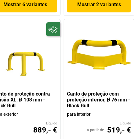
Mostrar 6 variantes
Mostrar 2 variantes
nto de proteção contra
Canto de proteção com
lisão XL, Ø 108 mm -
proteção inferior, Ø 76 mm -
ack Bull
Black Bull
a exterior
para interior
Líquido
Líquido
889,- €
519,- €
a partir de