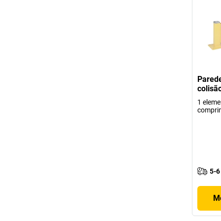
Parede
colisã
1 eleme
compri
5-6
Mo