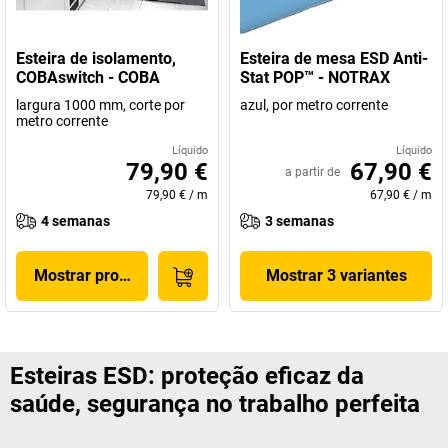
Esteira de isolamento,
Esteira de mesa ESD Anti-
COBAswitch - COBA
Stat POP™ - NOTRAX
largura 1000 mm, corte por
azul, por metro corrente
metro corrente
Líquido
Líquido
79,90 €
67,90 €
a partir de
79,90 €
/
m
67,90 €
/
m
4 semanas
3 semanas
Mostrar produto
Mostrar 3 variantes
Esteiras ESD: proteção eficaz da
saúde, segurança no trabalho perfeita