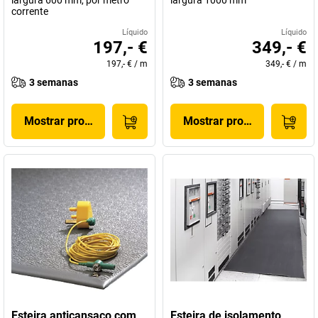
largura 600 mm, por metro
largura 1000 mm
corrente
Líquido
Líquido
197,- €
349,- €
197,- €
/
m
349,- €
/
m
3 semanas
3 semanas
Mostrar produto
Mostrar produto
Esteira anticansaço com
Esteira de isolamento,