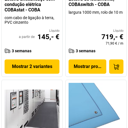
condução elétrica
COBAswitch - COBA
COBAstat - COBA
largura 1000 mm, rolo de 10 m
com cabo de ligação à terra,
PVC cinzento
Líquido
Líquido
145,- €
719,- €
a partir de
71,90 €
/
m
3 semanas
3 semanas
Mostrar 2 variantes
Mostrar produto