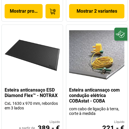
Mostrar produto
Mostrar 2 variantes
Esteira anticansaço ESD
Esteira anticansaço com
Diamond Flex™ - NOTRAX
condução elétrica
COBAstat - COBA
CxL 1630 x 970 mm, rebordos
em 3 lados
com cabo de ligação à terra,
corte à medida
Líquido
Líquido
389,- €
221,- €
a partir de