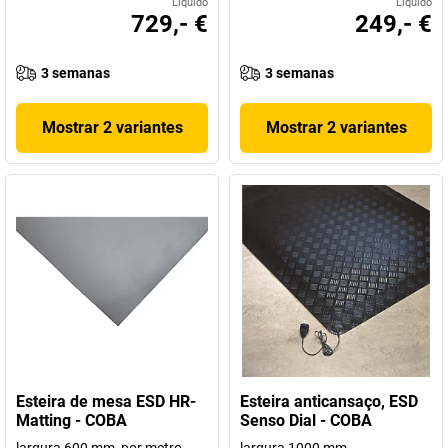
Líquido
Líquido
729,- €
249,- €
3 semanas
3 semanas
Mostrar 2 variantes
Mostrar 2 variantes
Esteira de mesa ESD HR-
Esteira anticansaço, ESD
Matting - COBA
Senso Dial - COBA