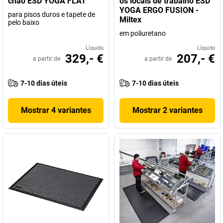
chão ESD YOGA FLAT
os locais de trabalho ESD
YOGA ERGO FUSION -
para pisos duros e tapete de
Miltex
pelo baixo
em poliuretano
Líquido
Líquido
329,- €
207,- €
a partir de
a partir de
7-10 dias úteis
7-10 dias úteis
Mostrar 4 variantes
Mostrar 2 variantes