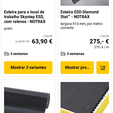
Esteira para o local de
Esteira ESD Diamond
trabalho Skystep ESD,
Stat™ - NOTRAX
com relevos - NOTRAX
largura 910 mm, por metro
corrente
preto
Líquido
Líquido
63,90 €
275,- €
a partir de
275,- €
/
m
3 semanas
3 semanas
Mostrar 3 variantes
Mostrar produto