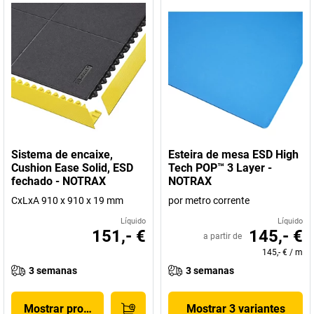
Sistema de encaixe,
Esteira de mesa ESD High
Cushion Ease Solid, ESD
Tech POP™ 3 Layer -
fechado - NOTRAX
NOTRAX
CxLxA 910 x 910 x 19 mm
por metro corrente
Líquido
Líquido
151,- €
145,- €
a partir de
145,- €
/
m
3 semanas
3 semanas
Mostrar produto
Mostrar 3 variantes