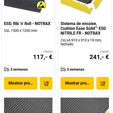
ESD, Rib 'n' Roll - NOTRAX
Sistema de encaixe,
Cushion Ease Solid™ ESD
CxL 1500 x 1200 mm
NITRILE FR - NOTRAX
CxLxA 910 x 910 x 19 mm,
fechado
Líquido
Líquido
117,- €
241,- €
3 semanas
3 semanas
Mostrar produto
Mostrar produto