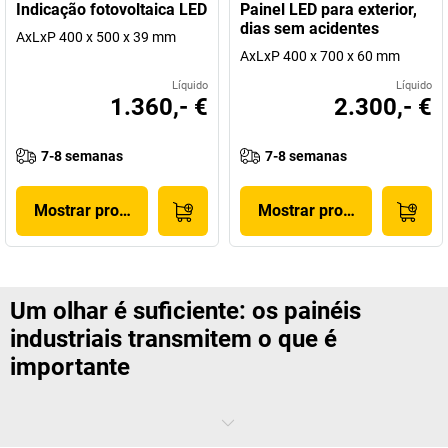
Indicação fotovoltaica LED
Painel LED para exterior,
dias sem acidentes
AxLxP 400 x 500 x 39 mm
AxLxP 400 x 700 x 60 mm
Líquido
Líquido
1.360,- €
2.300,- €
7-8 semanas
7-8 semanas
Mostrar produto
Mostrar produto
Um olhar é suficiente: os painéis
industriais transmitem o que é
importante
Temperaturas, níveis de enchimento, instruções, avisos – a