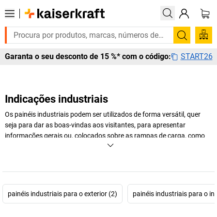
Pesquis
START26
Garanta o seu desconto de 15 %* com o código:
Indicações industriais
Os painéis industriais podem ser utilizados de forma versátil, quer
seja para dar as boas-vindas aos visitantes, para apresentar
informações gerais ou, colocados sobre as rampas de carga, como
indicação para os condutores de camiões. Compre já um painel
industrial!
+
Exibir mais
painéis industriais para o exterior (2)
painéis industriais para o int