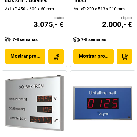
dias sem acidentes
100/3
AxLxP 450 x 600 x 60 mm
AxLxP 220 x 513 x 210 mm
Líquido
Líquido
3.075,- €
2.000,- €
7-8 semanas
7-8 semanas
Mostrar produto
Mostrar produto