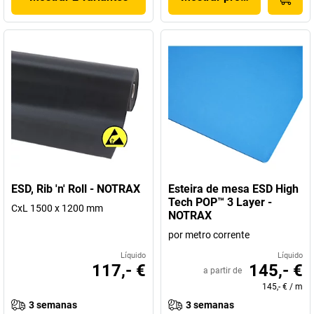
ESD, Rib 'n' Roll - NOTRAX
Esteira de mesa ESD High
Tech POP™ 3 Layer -
CxL 1500 x 1200 mm
NOTRAX
por metro corrente
Líquido
Líquido
117,- €
145,- €
a partir de
145,- €
/
m
3 semanas
3 semanas