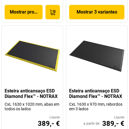
Mostrar produto
Mostrar 3 variantes
Esteira anticansaço ESD
Esteira anticansaço ESD
Diamond Flex™ - NOTRAX
Diamond Flex™ - NOTRAX
CxL 1630 x 1020 mm, abas em
CxL 1630 x 970 mm, rebordos
todos os lados
em 3 lados
Líquido
Líquido
389,- €
389,- €
a partir de