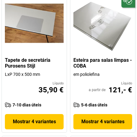
Tapete de secretária
Esteira para salas limpas -
Purosens Stijl
COBA
LxP 700 x 500 mm
em poliolefina
Líquido
Líquido
35,90 €
121,- €
a partir de
7-10 dias úteis
5-6 dias úteis
Mostrar 4 variantes
Mostrar 4 variantes