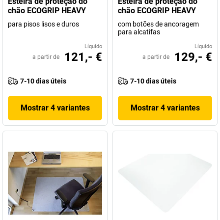
Esteira de proteção do
Esteira de proteção do
chão ECOGRIP HEAVY
chão ECOGRIP HEAVY
para pisos lisos e duros
com botões de ancoragem
para alcatifas
Líquido
Líquido
121,- €
129,- €
a partir de
a partir de
7-10 dias úteis
7-10 dias úteis
Mostrar 4 variantes
Mostrar 4 variantes