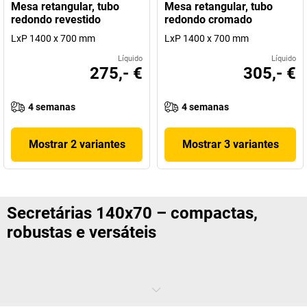
Mesa retangular, tubo
Mesa retangular, tubo
redondo revestido
redondo cromado
LxP 1400 x 700 mm
LxP 1400 x 700 mm
Líquido
Líquido
275,- €
305,- €
4 semanas
4 semanas
Mostrar 2 variantes
Mostrar 3 variantes
Secretárias 140x70 – compactas,
robustas e versáteis
Uma
secretária 140 x 70
cm é a solução perfeita para postos de
trabalho onde a eficiência e a organização são essenciais. As suas