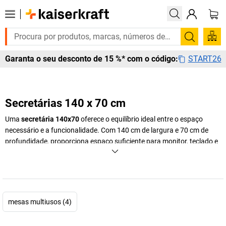
Pesquis
START26
Garanta o seu desconto de 15 %* com o código:
Secretárias 140 x 70 cm
Uma
secretária 140x70
oferece o equilíbrio ideal entre o espaço
necessário e a funcionalidade. Com 140 cm de largura e 70 cm de
profundidade, proporciona espaço suficiente para monitor, teclado e
documentos, sem dominar a divisão. Por isso, uma
mesa de
escritório 140x70
é uma escolha excelente para escritórios mais
pequenos, home offices ou espaços de trabalho partilhados com
área limitada.
mesas multiusos (4)
Na
kaiserkraft
, encontrará
secretárias 140x70
em muitas variantes,
materiais e designs – do clássico discreto ao minimalismo moderno.