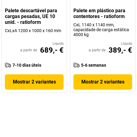
Palete descartável para
Palete em plástico para
cargas pesadas, UE 10
contentores - ratioform
unid. - ratioform
CxL 1140 x 1140 mm,
capacidade de carga estática
CxLxA 1200 x 1000 x 160 mm
4000 kg
Líquido
Líquido
689,- €
389,- €
a partir de
a partir de
7-10 dias úteis
5-6 semanas
Mostrar 2 variantes
Mostrar 2 variantes