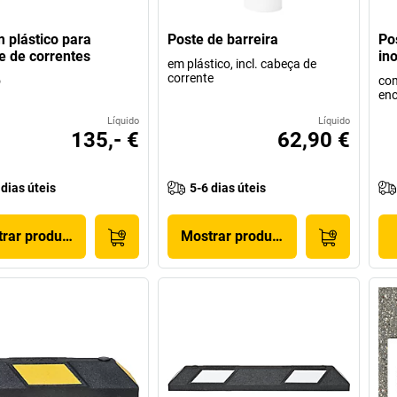
 plástico para
Poste de barreira
Po
e de correntes
in
em plástico, incl. cabeça de
corrente
o
com
enc
Líquido
Líquido
135,- €
62,90 €
 dias úteis
5-6 dias úteis
rar produto
Mostrar produto