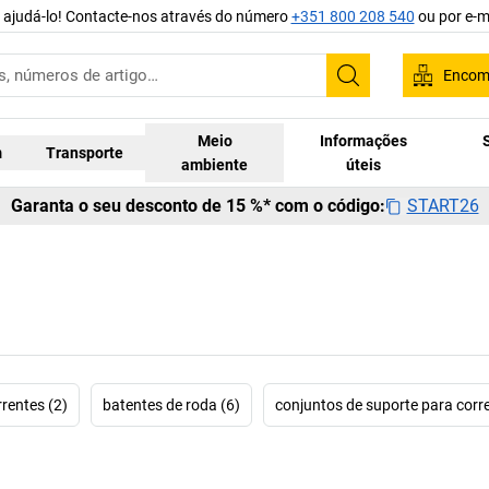
 ajudá-lo! Contacte-nos através do número
+351 800 208 540
ou por e-m
Encom
Pesquisar
Meio
Informações
m
Transporte
ambiente
úteis
START26
Garanta o seu desconto de 15 %* com o código:
rentes (2)
batentes de roda (6)
conjuntos de suporte para corre