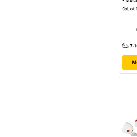
- Mora
CxLxA 
7-1
Mo