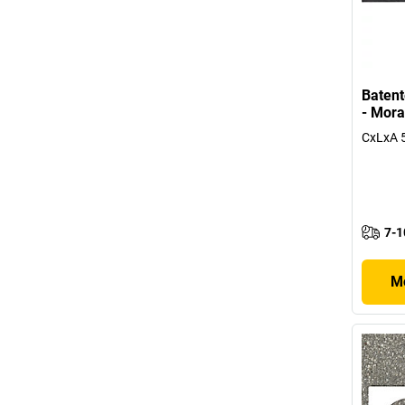
Batent
- Mora
CxLxA 
7-1
Mo