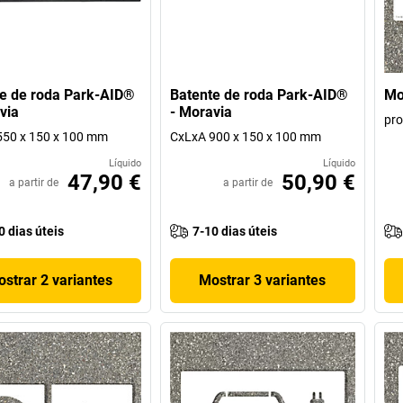
e de roda Park-AID®
Batente de roda Park-AID®
Mo
via
- Moravia
pro
550 x 150 x 100 mm
CxLxA 900 x 150 x 100 mm
Líquido
Líquido
47,90 €
50,90 €
a partir de
a partir de
0 dias úteis
7-10 dias úteis
strar 2 variantes
Mostrar 3 variantes