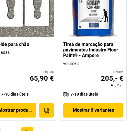
lde para chão
Tinta de marcação para
pavimentos Industry Floor
gadas
Paint® - Ampere
volume 5 l
Líquido
Líquido
65,90 €
205,- €
41,- €
/
l
7-10 dias úteis
7-10 dias úteis
Mostrar produto
Mostrar 6 variantes