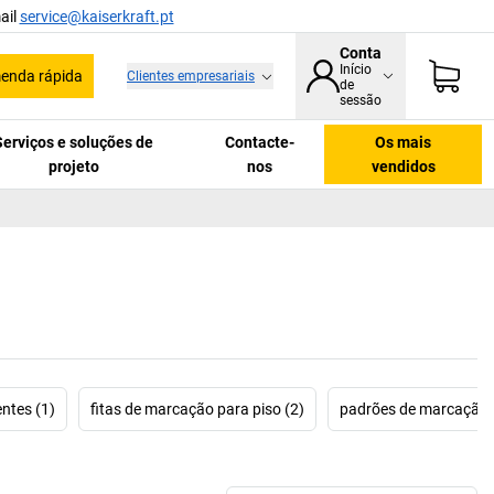
ail
service@kaiserkraft.pt
Conta
Início
enda rápida
Clientes empresariais
de
sessão
Serviços e soluções de
Contacte-
Os mais
projeto
nos
vendidos
ntes (1)
fitas de marcação para piso (2)
padrões de marcação 