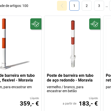
de de artigos:
100
1
2
3
…
de barreira em tubo
Poste de barreira em tubo
Po
, flexível - Moravia
de aço redondo - Moravia
re
, para encastrar em
vermelho / branco, para
par
encastrar em betão
Líquido
Líquido
359,- €
183,- €
a partir de