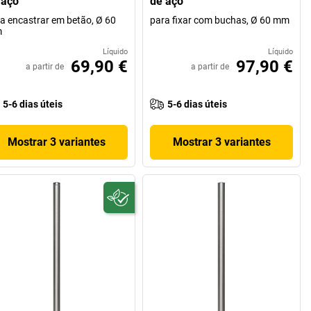
 aço
de aço
a encastrar em betão, Ø 60
para fixar com buchas, Ø 60 mm
m
Líquido
Líquido
69,90 €
97,90 €
a partir de
a partir de
5-6 dias úteis
5-6 dias úteis
Mostrar 3 variantes
Mostrar 3 variantes