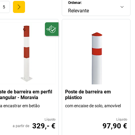
Ordenar:
5
Relevante
ste de barreira em perfil
Poste de barreira em
tangular - Moravia
plástico
a encastrar em betão
com encaixe de solo, amovível
Líquido
Líquido
329,- €
97,90 €
a partir de