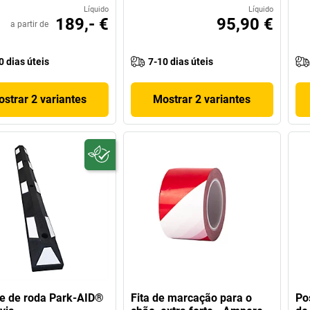
Líquido
Líquido
189,- €
95,90 €
a partir de
0 dias úteis
7-10 dias úteis
strar 2 variantes
Mostrar 2 variantes
e de roda Park-AID®
Fita de marcação para o
Po