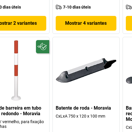
0 dias úteis
7-10 dias úteis
strar 2 variantes
Mostrar 4 variantes
de barreira em tubo
Batente de roda - Moravia
Ba
 redondo - Moravia
rec
CxLxA 750 x 120 x 100 mm
Mo
/ vermelho, para fixação
chas
CxL