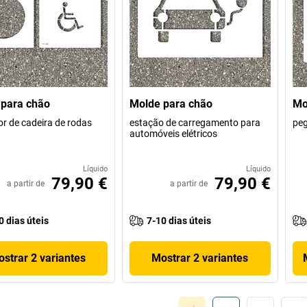
para chão
Molde para chão
Mo
dor de cadeira de rodas
estação de carregamento para
pe
automóveis elétricos
Líquido
Líquido
79,90 €
79,90 €
a partir de
a partir de
0 dias úteis
7-10 dias úteis
strar 2 variantes
Mostrar 2 variantes