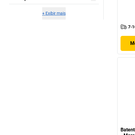
+
Exibir mais
7-1
Mo
Batent