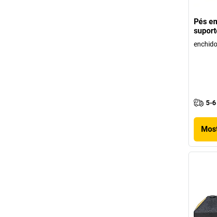
Pés em
suport
enchid
5-6
Most