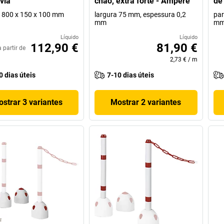
via
chão, extra forte - Ampere
de
1800 x 150 x 100 mm
largura 75 mm, espessura 0,2
par
mm
m
Líquido
Líquido
112,90 €
81,90 €
a partir de
2,73 €
/
m
0 dias úteis
7-10 dias úteis
strar 3 variantes
Mostrar 2 variantes