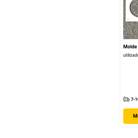
Molde 
utiliza
7-1
Mo