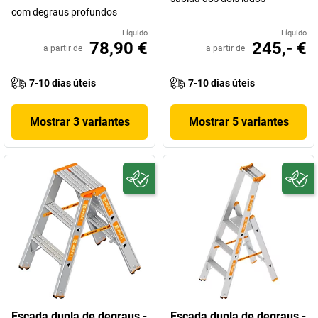
com degraus profundos
Líquido
Líquido
78,90 €
245,- €
a partir de
a partir de
7-10 dias úteis
7-10 dias úteis
Mostrar 3 variantes
Mostrar 5 variantes
Escada dupla de degraus -
Escada dupla de degraus -