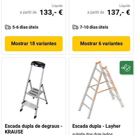
Líquido
Líquido
133,- €
137,- €
a partir de
a partir de
5-6 dias úteis
7-10 dias úteis
Mostrar 18 variantes
Mostrar 6 variantes
Escada dupla de degraus -
Escada dupla - Layher
KRAUSE
subida dos dois lados