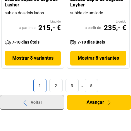
Layher
Layher
subida dos dois lados
subida de um lado
Líquido
Líquido
215,- €
235,- €
a partir de
a partir de
7-10 dias úteis
7-10 dias úteis
Mostrar 8 variantes
Mostrar 8 variantes
1
2
3
…
5
Avançar
Voltar