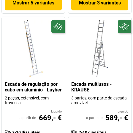
Mostrar 5 variantes
Mostrar 3 variantes
Escada de regulação por
Escada multiusos -
cabo em alumínio - Layher
KRAUSE
2 peças, extensível, com
3 partes, com parte da escada
travessa
amovível
Líquido
Líquido
669,- €
589,- €
a partir de
a partir de
7-10 dias úteis
7-10 dias úteis