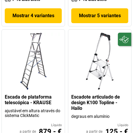
Mostrar 4 variantes
Mostrar 5 variantes
Escada de plataforma
Escadote articulado de
telescópica - KRAUSE
design K100 Topline -
Hailo
ajustável em altura através do
sistema ClickMatic
degraus em alumínio
Líquido
Líquido
879,- €
125,- €
a partir de
a partir de