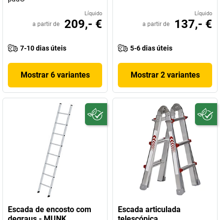
Líquido
Líquido
209,- €
137,- €
a partir de
a partir de
7-10 dias úteis
5-6 dias úteis
Mostrar 6 variantes
Mostrar 2 variantes
Escada de encosto com
Escada articulada
degraus - MUNK
telescópica