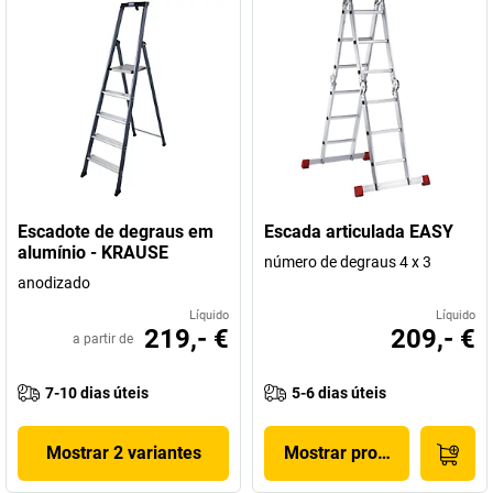
Escadote de degraus em
Escada articulada EASY
alumínio - KRAUSE
número de degraus 4 x 3
anodizado
Líquido
Líquido
219,- €
209,- €
a partir de
7-10 dias úteis
5-6 dias úteis
Mostrar 2 variantes
Mostrar produto