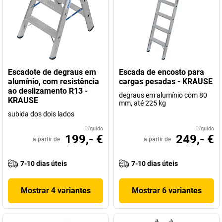
Escadote de degraus em
Escada de encosto para
alumínio, com resistência
cargas pesadas - KRAUSE
ao deslizamento R13 -
degraus em alumínio com 80
KRAUSE
mm, até 225 kg
subida dos dois lados
Líquido
Líquido
199,- €
249,- €
a partir de
a partir de
7-10 dias úteis
7-10 dias úteis
Mostrar 4 variantes
Mostrar 6 variantes