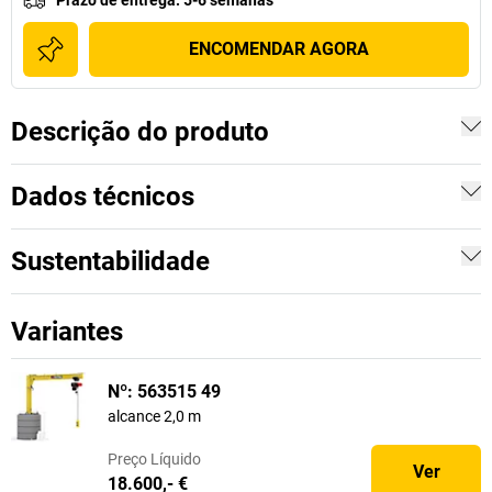
Prazo de entrega
:
5-6 semanas
ENCOMENDAR AGORA
Descrição do produto
Dados técnicos
Sustentabilidade
Variantes
Nº: 563515 49
alcance 2,0 m
Preço
Líquido
Ver
18.600,- €