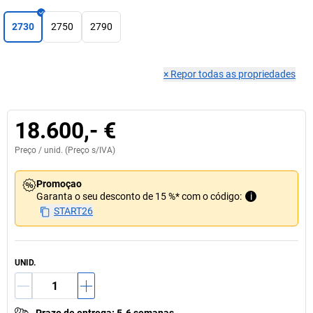
2730
2750
2790
×
Repor todas as propriedades
18.600,- €
Preço /
unid.
(Preço s/IVA)
Promoçao
Garanta o seu desconto de 15 %* com o código:
i
START26
UNID.