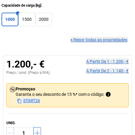
Capacidade de carga
[
kg
]
1000
1500
2000
×
Repor todas as propriedades
1.200,- €
A Partir De
1
-
1.200,- €
A Partir De
2
-
1.140,- €
Preço /
unid.
(Preço s/IVA)
Promoçao
Garanta o seu desconto de 15 %* com o código:
i
START26
UNID.