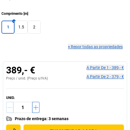
Comprimento
[
m
]
1
1.5
2
×
Repor todas as propriedades
389,- €
A Partir De
1
-
389,- €
A Partir De
2
-
379,- €
Preço /
unid.
(Preço s/IVA)
UNID.
Prazo de entrega
:
3 semanas