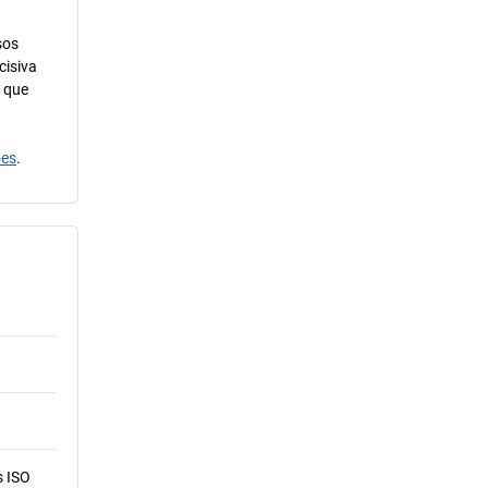
sos
cisiva
m que
ões
.
s ISO