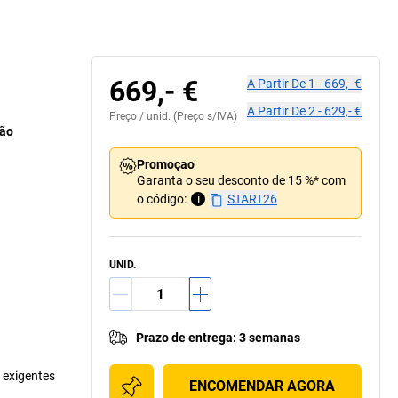
669,- €
A Partir De
1
-
669,- €
A Partir De
2
-
629,- €
Preço /
unid.
(Preço s/IVA)
ção
Promoçao
Garanta o seu desconto de 15 %* com
o código:
i
START26
UNID.
Prazo de entrega
:
3 semanas
 exigentes
ENCOMENDAR AGORA