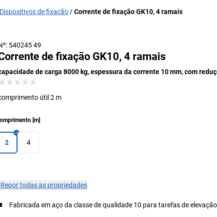
Dispositivos de fixação
Corrente de fixação GK10, 4 ramais
β = ângulo de utilização
Nº: 540245 49
Corrente de fixação GK10, 4 ramais
capacidade de carga 8000 kg, espessura da corrente 10 mm, com redu
comprimento útil 2 m
omprimento
[
m
]
2
4
×
Repor todas as propriedades
Fabricada em aço da classe de qualidade 10 para tarefas de elevação