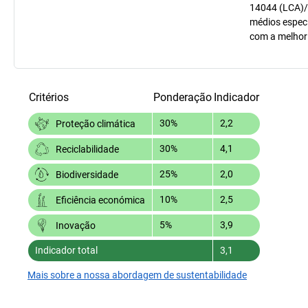
14044 (LCA)/
médios especí
com a melhor
Critérios
Ponderação
Indicador
30%
2,2
Proteção climática
30%
4,1
Reciclabilidade
25%
2,0
Biodiversidade
10%
2,5
Eficiência económica
5%
3,9
Inovação
Indicador total
3,1
Mais sobre a nossa abordagem de sustentabilidade