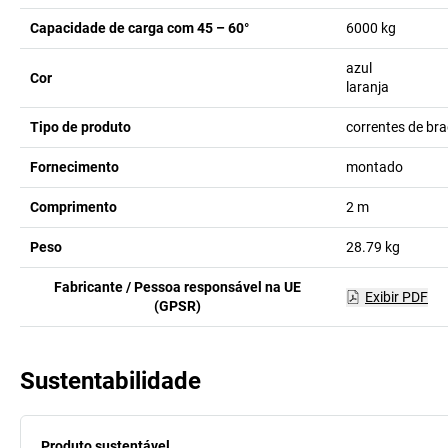
Capacidade de carga com 45 – 60°
6000
kg
azul
Cor
laranja
Tipo de produto
correntes de br
Fornecimento
montado
Comprimento
2
m
Peso
28.79
kg
Fabricante / Pessoa responsável na UE
Exibir PDF
(GPSR)
Sustentabilidade
Produto sustentável