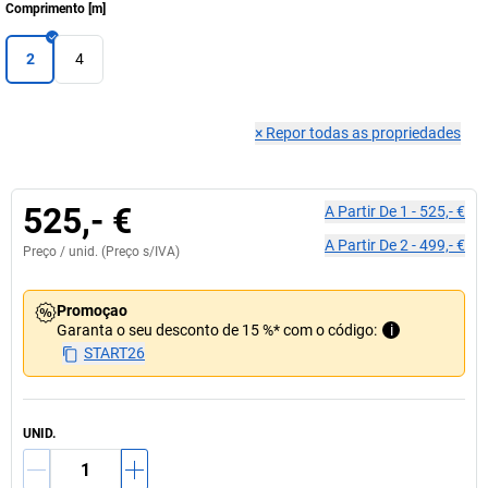
Comprimento
[
m
]
2
4
×
Repor todas as propriedades
525,- €
A Partir De
1
-
525,- €
A Partir De
2
-
499,- €
Preço /
unid.
(Preço s/IVA)
Promoçao
Garanta o seu desconto de 15 %* com o código:
i
START26
UNID.