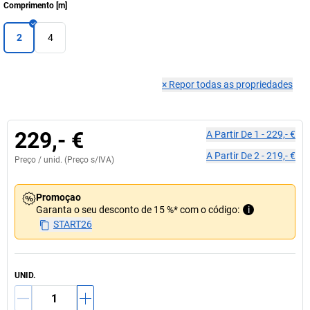
Comprimento
[
m
]
2
4
×
Repor todas as propriedades
229,- €
A Partir De
1
-
229,- €
A Partir De
2
-
219,- €
Preço /
unid.
(Preço s/IVA)
Promoçao
Garanta o seu desconto de 15 %* com o código:
i
START26
UNID.