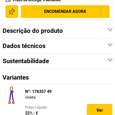
Prazo de entrega
:
3 semanas
ENCOMENDAR AGORA
Descrição do produto
Dados técnicos
Sustentabilidade
Variantes
Nº: 176357 49
violeta
Preço
Líquido
Ver
221,- €