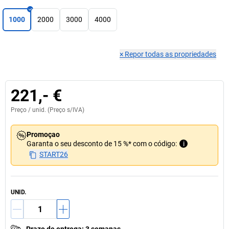
1000
2000
3000
4000
×
Repor todas as propriedades
221,- €
Preço /
unid.
(Preço s/IVA)
Promoçao
Garanta o seu desconto de 15 %* com o código:
i
START26
UNID.