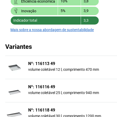
10%
3,8
Eficiência económica
5%
3,9
Inovação
Indicador total
3,3
Mais sobre a nossa abordagem de sustentabilidade
Variantes
Nº: 116113 49
volume coletável 12 l, comprimento 470 mm
Nº: 116116 49
volume coletável 25 l, comprimento 940 mm
Nº: 116118 49
volume coletável 30 l, comprimento 1200 mm