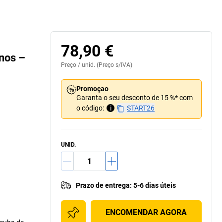
78,90 €
nos –
Preço /
unid.
(Preço s/IVA)
Promoçao
Garanta o seu desconto de 15 %* com
o código:
i
START26
UNID.
Prazo de entrega
:
5-6 dias úteis
ENCOMENDAR AGORA