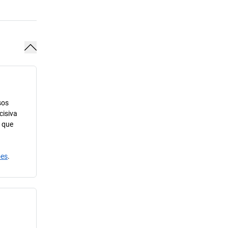
sos
cisiva
m que
ões
.