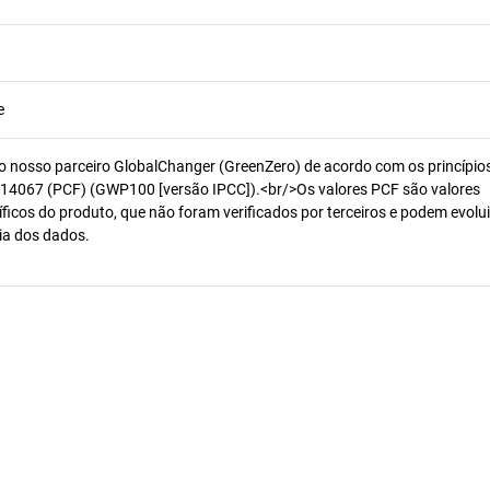
e
o nosso parceiro GlobalChanger (GreenZero) de acordo com os princípio
14067 (PCF) (GWP100 [versão IPCC]).<br/>Os valores PCF são valores
ficos do produto, que não foram verificados por terceiros e podem evolui
ia dos dados.