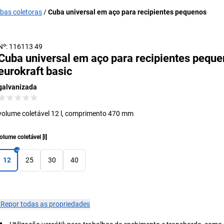
bas coletoras
Cuba universal em aço para recipientes pequenos
Com grade em chapa perfurada (acessório)
Nº: 116113 49
Cuba universal em aço para recipientes peque
eurokraft basic
galvanizada
volume coletável 12 l, comprimento 470 mm
olume coletável
[
l
]
12
25
30
40
×
Repor todas as propriedades