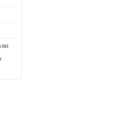
s ISO
r