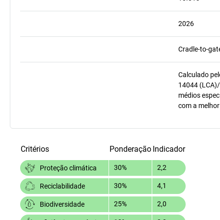
2026
Cradle-to-gat
Calculado pel
14044 (LCA)/
médios especí
com a melhor
Critérios
Ponderação
Indicador
30%
2,2
Proteção climática
30%
4,1
Reciclabilidade
25%
2,0
Biodiversidade