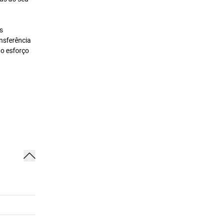
s
nsferência
 o esforço