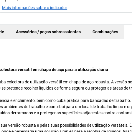
Mais informações sobre o indicador
ade
Acessórios / peças sobressalentes
Combinações
olectora versátil em chapa de aço para a utilização diária
ba colectora de utilização versátil em chapa de aço robusta. A versão s
 se pretende recolher líquidos de forma segura ou proteger as áreas de t
erência e enchimento, bem como cuba prática para bancadas de trabalho.
es ambientes de trabalho e contribui para um local de trabalho limpo e o
quidos derramados e a proteger as superfícies adjacentes contra contam
sua versão robusta e pelas suas possibilidades de utilização versáteis.
, onde é necessária uma solução simples para a recolha de líquidos. Gra