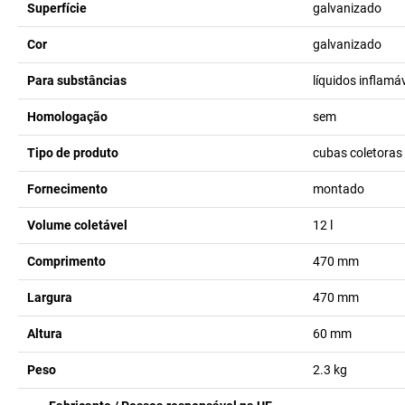
Superfície
galvanizado
Cor
galvanizado
Para substâncias
líquidos inflam
Homologação
sem
Tipo de produto
cubas coletoras
Fornecimento
montado
Volume coletável
12
l
Comprimento
470
mm
Largura
470
mm
Altura
60
mm
Peso
2.3
kg