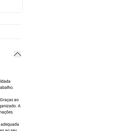
oldada
rabalho.
 Graças ao
rganizado. A
inações.
 É adequada
ças ao seu