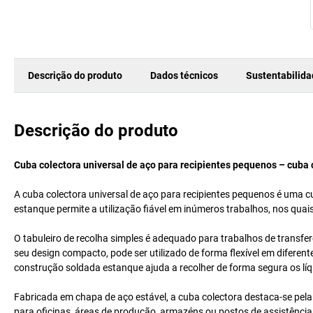
Descrição do produto
Dados técnicos
Sustentabilid
Descrição do produto
Cuba colectora universal de aço para recipientes pequenos – cuba c
A cuba colectora universal de aço para recipientes pequenos é uma cu
estanque permite a utilização fiável em inúmeros trabalhos, nos quais
O tabuleiro de recolha simples é adequado para trabalhos de transf
seu design compacto, pode ser utilizado de forma flexível em diferent
construção soldada estanque ajuda a recolher de forma segura os lí
Fabricada em chapa de aço estável, a cuba colectora destaca-se pela 
para oficinas, áreas de produção, armazéns ou postos de assistência