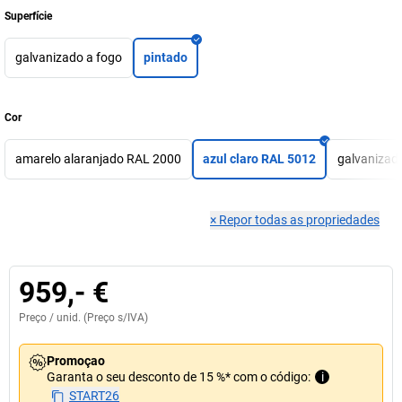
Superfície
galvanizado a fogo
pintado
Cor
amarelo alaranjado RAL 2000
azul claro RAL 5012
galvanizad
×
Repor todas as propriedades
959,- €
Preço /
unid.
(Preço s/IVA)
Promoçao
Garanta o seu desconto de 15 %* com o código:
i
START26