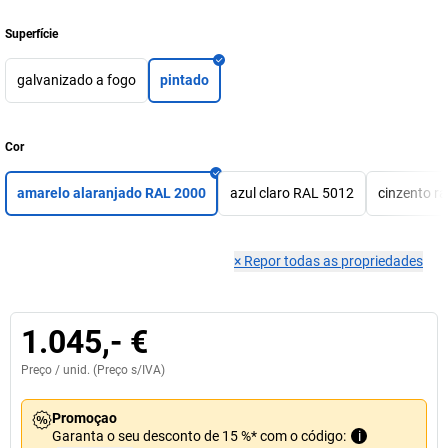
Superfície
galvanizado a fogo
pintado
Cor
amarelo alaranjado RAL 2000
azul claro RAL 5012
cinzento r
×
Repor todas as propriedades
1.045,- €
Preço /
unid.
(Preço s/IVA)
Promoçao
Garanta o seu desconto de 15 %* com o código:
i