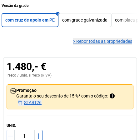
Versão da grade
com cruz de apoio em PE
com grade galvanizada
com placa p
×
Repor todas as propriedades
1.480,- €
Preço /
unid.
(Preço s/IVA)
Promoçao
Garanta o seu desconto de 15 %* com o código:
i
START26
UNID.