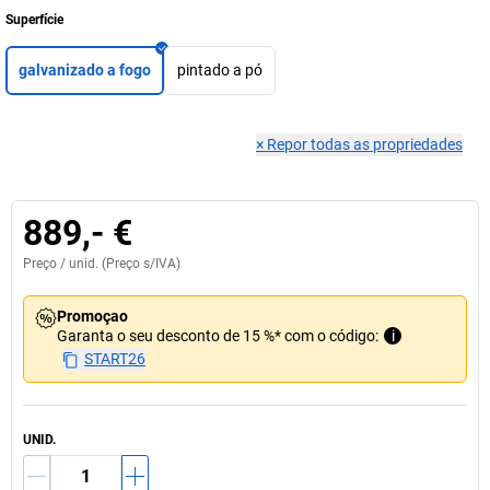
Superfície
galvanizado a fogo
pintado a pó
×
Repor todas as propriedades
889,- €
Preço /
unid.
(Preço s/IVA)
Promoçao
Garanta o seu desconto de 15 %* com o código:
i
START26
UNID.