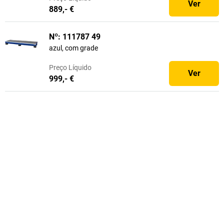
Ver
889,- €
Nº: 111787 49
azul, com grade
Preço
Líquido
Ver
999,- €