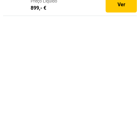
Preço
Líquido
Ver
899,- €