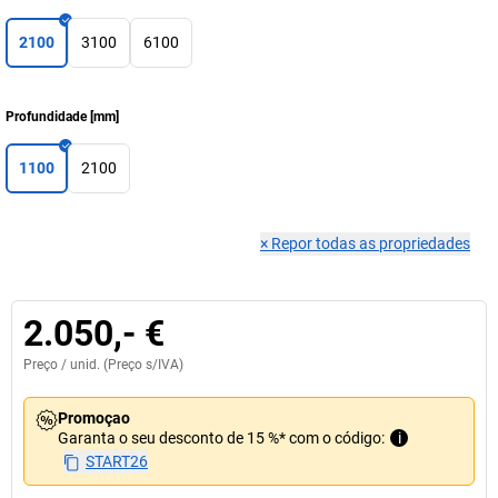
2100
3100
6100
Profundidade
[
mm
]
1100
2100
×
Repor todas as propriedades
2.050,- €
Preço /
unid.
(Preço s/IVA)
Promoçao
Garanta o seu desconto de 15 %* com o código:
i
START26