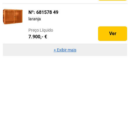
Nº: 681578 49
laranja
Preço
Líquido
Ver
7.900,- €
+
Exibir mais