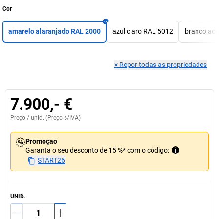
Cor
amarelo alaranjado RAL 2000
azul claro RAL 5012
branco aci
×
Repor todas as propriedades
7.900,- €
Preço /
unid.
(Preço s/IVA)
Promoçao
Garanta o seu desconto de 15 %* com o código:
i
START26
UNID.