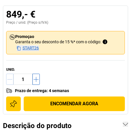
849,- €
Preço /
unid.
(Preço s/IVA)
Promoçao
Garanta o seu desconto de 15 %* com o código:
i
START26
UNID.
Prazo de entrega
:
4 semanas
ENCOMENDAR AGORA
Descrição do produto