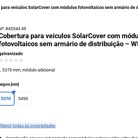
 para veículos SolarCover com módulos fotovoltaicos sem armário de d
Nº: 845544 49
Cobertura para veículos SolarCover com módu
fotovoltaicos sem armário de distribuição – 
galvanizado
L 5370 mm, módulo adicional
argura
[
mm
]
5370
5490
×
Repor todas as propriedades