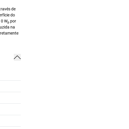
través de
rfície do
10 W
por
p
uzida na
cretamente