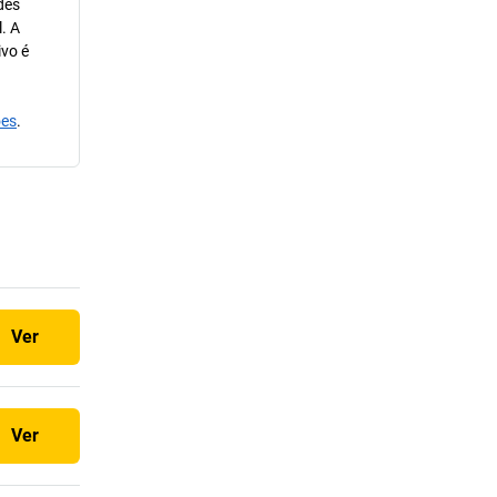
des
. A
ivo é
ões
.
Ver
Ver