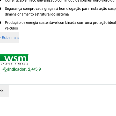
Construção em aço galvanizado com módulos solares vidro-vidro du
Segurança comprovada graças à homologação para instalação susp
dimensionamento estrutural do sistema
Produção de energia sustentável combinada com uma proteção ideal
veículos
+
Exibir mais
Indicador: 2,4/5,9
ade