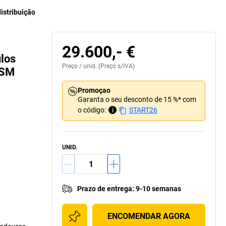
istribuição
29.600,- €
los
Preço /
unid.
(Preço s/IVA)
WSM
Promoçao
Garanta o seu desconto de 15 %* com
o código:
i
START26
UNID.
Prazo de entrega
:
9-10 semanas
ENCOMENDAR AGORA