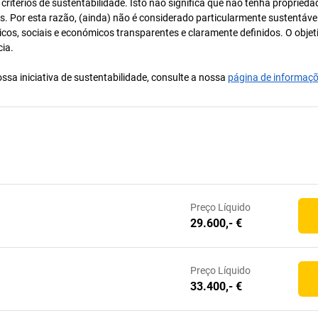
itérios de sustentabilidade. Isto não significa que não tenha proprieda
os. Por esta razão, (ainda) não é considerado particularmente sustentável
icos, sociais e económicos transparentes e claramente definidos. O objet
cia.
ssa iniciativa de sustentabilidade, consulte a nossa
página de informaç
Preço
Líquido
29.600,- €
Preço
Líquido
33.400,- €