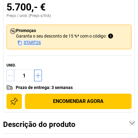
5.700,- €
Preço /
unid.
(Preço s/IVA)
Promoçao
Garanta o seu desconto de 15 %* com o código:
i
START26
UNID.
Prazo de entrega
:
3 semanas
ENCOMENDAR AGORA
Descrição do produto