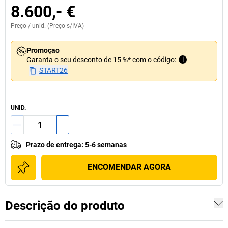
8.600,- €
Preço /
unid.
(Preço s/IVA)
Promoçao
Garanta o seu desconto de 15 %* com o código:
i
START26
UNID.
Prazo de entrega
:
5-6 semanas
ENCOMENDAR AGORA
Descrição do produto