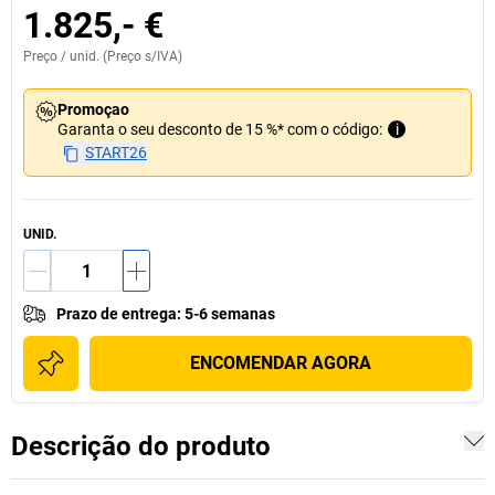
1.825,- €
Preço /
unid.
(Preço s/IVA)
Promoçao
Garanta o seu desconto de 15 %* com o código:
i
START26
UNID.
Prazo de entrega
:
5-6 semanas
ENCOMENDAR AGORA
Descrição do produto