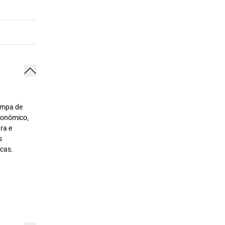
ampa de
gonómico,
ra e
s
icas.