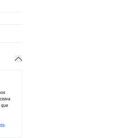
sos
cisiva
m que
ões
.