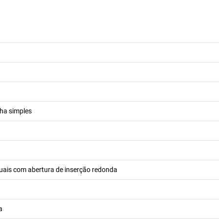
lha simples
duais com abertura de inserção redonda
a