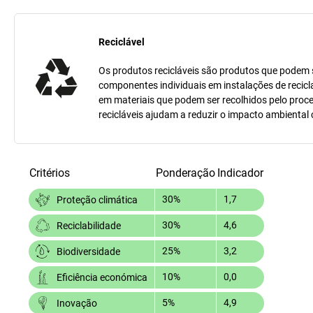
Reciclável
Os produtos recicláveis são produtos que podem se
componentes individuais em instalações de recicl
em materiais que podem ser recolhidos pelo proc
recicláveis ajudam a reduzir o impacto ambiental
Critérios
Ponderação
Indicador
30%
1,7
Proteção climática
30%
4,6
Reciclabilidade
25%
3,2
Biodiversidade
10%
0,0
Eficiência económica
5%
4,9
Inovação