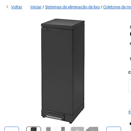
Voltar
Iniciar
Sistemas de eliminação de lixo
Coletores de ma
C