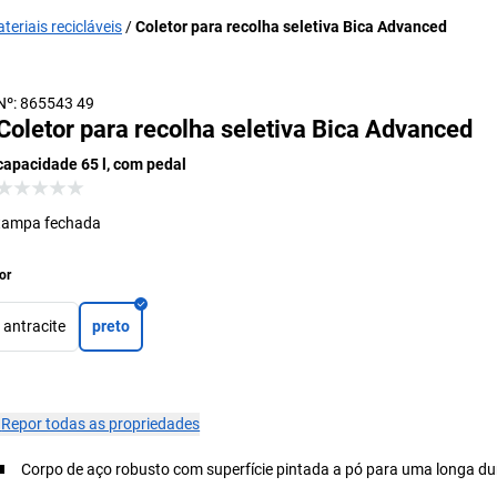
teriais recicláveis
Coletor para recolha seletiva Bica Advanced
Nº: 865543 49
Coletor para recolha seletiva Bica Advanced
capacidade 65 l, com pedal
tampa fechada
or
antracite
preto
×
Repor todas as propriedades
Corpo de aço robusto com superfície pintada a pó para uma longa du