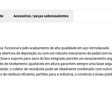
ade
Acessórios / peças sobressalentes
fina, funcional e pelo acabamento de alta qualidade em aço termolacado.
a abertura de deposição ou com um robusto mecanismo de pedal com t
-Close e suporte para saco do lixo integrado permite um esvaziamento er
 pés de nivelamento ajustáveis em altura garantem sempre uma base segu
dular, o coletor de recicláveis pode ser idealmente combinado com outro
e resíduos eficiente, perfeita para a indústria, o comércio e áreas públ