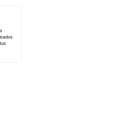
us
ricados
tos