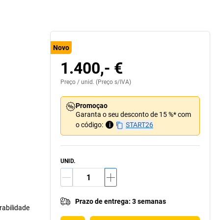
Novo
1.400,- €
Preço /
unid.
(Preço s/IVA)
Promoçao
Garanta o seu desconto de 15 %* com
o código:
i
START26
UNID.
Prazo de entrega
:
3 semanas
rabilidade