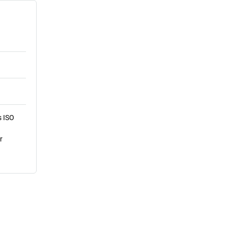
s ISO
r