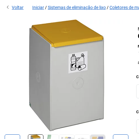
Voltar
Iniciar
Sistemas de eliminação de lixo
Coletores de ma
C
C