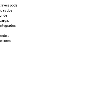
cláveis pode
idas dos
or de
carga,
integrados
mente a
de cores