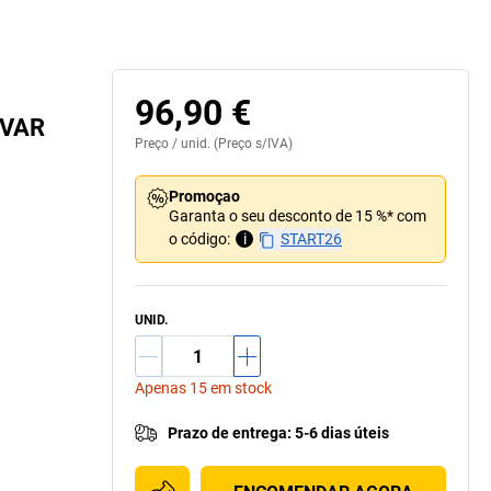
cipiente interior e sacos de lixo (acessórios)
96,90 €
– VAR
Preço /
unid.
(Preço s/IVA)
Promoçao
Garanta o seu desconto de 15 %* com
o código:
i
START26
UNID.
Apenas 15 em stock
Prazo de entrega
:
5-6 dias úteis