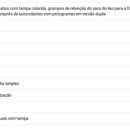
ástico com tampa colorida, grampos de retenção do saco do lixo para a f
 conjunto de autocolantes com pictogramas em versão dupla
lha simples
lização
iduais com tampa