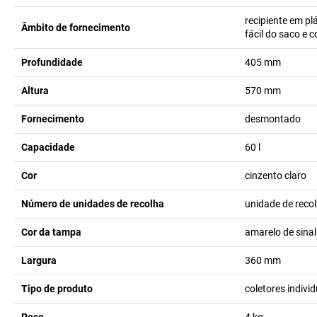
recipiente em pl
Âmbito de fornecimento
fácil do saco e
Profundidade
405
mm
Altura
570
mm
Fornecimento
desmontado
Capacidade
60
l
Cor
cinzento claro
Número de unidades de recolha
unidade de reco
Cor da tampa
amarelo de sina
Largura
360
mm
Tipo de produto
coletores indiv