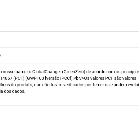
e
o nosso parceiro GlobalChanger (GreenZero) de acordo com os princípio
14067 (PCF) (GWP100 [versão IPCC]).<br/>Os valores PCF são valores
ficos do produto, que não foram verificados por terceiros e podem evolui
ia dos dados.