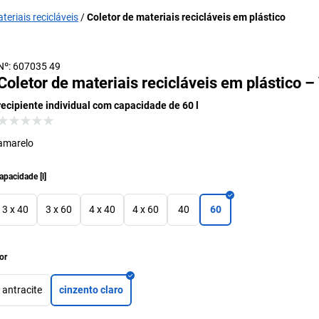
teriais recicláveis
Coletor de materiais recicláveis em plástico
Com re
Nº: 607035 49
Coletor de materiais recicláveis em plástico 
recipiente individual com capacidade de 60 l
amarelo
apacidade
[
l
]
3 x 40
3 x 60
4 x 40
4 x 60
40
60
or
antracite
cinzento claro