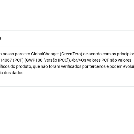
e
o nosso parceiro GlobalChanger (GreenZero) de acordo com os princípio
14067 (PCF) (GWP100 [versão IPCC]).<br/>Os valores PCF são valores
ficos do produto, que não foram verificados por terceiros e podem evolui
ia dos dados.