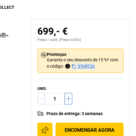
-COLLECT
699,- €
G®-
Preço /
unid.
(Preço s/IVA)
Promoçao
Garanta o seu desconto de 15 %* com
o código:
i
START26
UNID.
Prazo de entrega
:
3 semanas
ENCOMENDAR AGORA