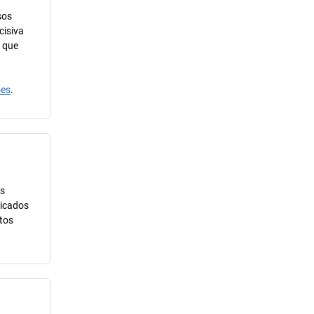
sos
cisiva
m que
ões
.
us
ricados
tos