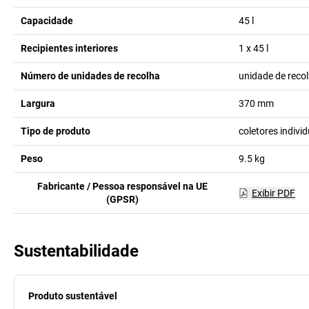
Capacidade
45
l
Recipientes interiores
1 x 45
l
Número de unidades de recolha
unidade de reco
Largura
370
mm
Tipo de produto
coletores indiv
Peso
9.5
kg
Fabricante / Pessoa responsável na UE
Exibir PDF
(GPSR)
Sustentabilidade
Produto sustentável