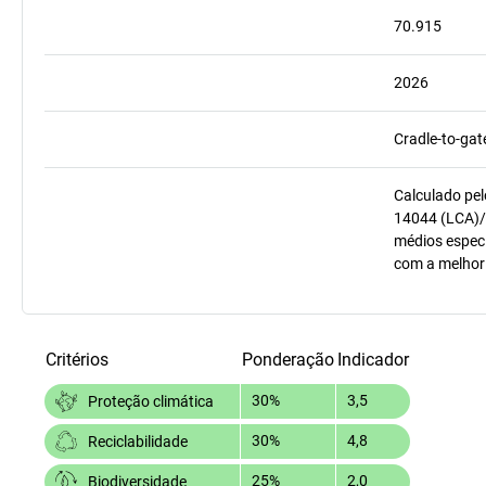
70.915
2026
Cradle-to-gat
Calculado pel
14044 (LCA)/
médios especí
com a melhor
Critérios
Ponderação
Indicador
30%
3,5
Proteção climática
30%
4,8
Reciclabilidade
25%
2,0
Biodiversidade