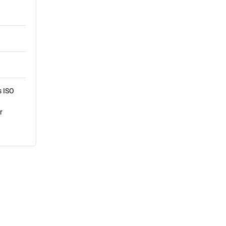
s ISO
r