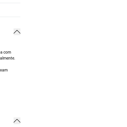
mpa com
ualmente.
eixam