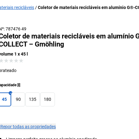
teriais recicláveis
Coletor de materiais recicláveis em alumínio G®
Nº: 787476 49
Coletor de materiais recicláveis em alumínio 
COLLECT – Gmöhling
volume 1 x 45 l
prateado
apacidade
[
l
]
45
90
135
180
×
Repor todas as propriedades