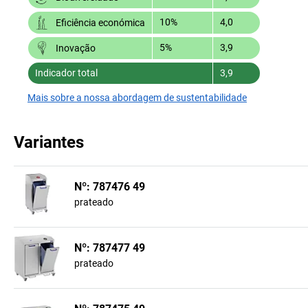
10%
4,0
Eficiência económica
5%
3,9
Inovação
Indicador total
3,9
Mais sobre a nossa abordagem de sustentabilidade
Variantes
Nº: 787476 49
prateado
Nº: 787477 49
prateado