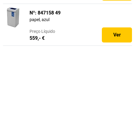
Nº: 847158 49
papel, azul
Preço
Líquido
Ver
559,- €