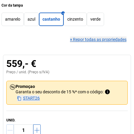
Cor da tampa
amarelo
azul
castanho
cinzento
verde
×
Repor todas as propriedades
559,- €
Preço /
unid.
(Preço s/IVA)
Promoçao
Garanta o seu desconto de 15 %* com o código:
i
START26
UNID.