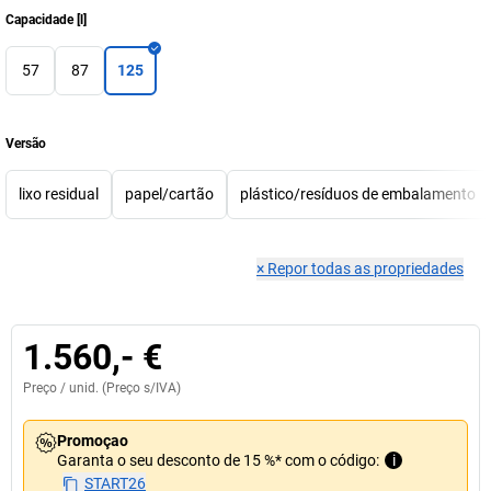
Capacidade
[
l
]
57
87
125
Versão
lixo residual
papel/cartão
plástico/resíduos de embalamento
×
Repor todas as propriedades
1.560,- €
Preço /
unid.
(Preço s/IVA)
Promoçao
Garanta o seu desconto de 15 %* com o código:
i
START26