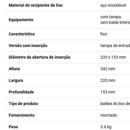
Material do recipiente de lixo
aço inoxidável
com tampa
Equipamento
sem balde interi
Característica
fixo
Versão com inserção
tampa de entra
Diâmetro da abertura de inserção
220 x 153
mm
Altura
342
mm
Largura
220
mm
Profundidade
153
mm
Tipo de produto
baldes do lixo d
Fornecimento
montado
Peso
3.6
kg