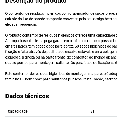
Descrição do produto
O contentor de resíduos higiénicos com dispensador de sacos oferece 
caixote do lixo de parede compacto convence pelo seu design bem pens
elevada frequência.
O robusto contentor de resíduos higiénicos oferece uma capacidade de 
A tampa basculante e a pega garantem o mínimo contacto possível, o
em três lados, tem capacidade para aprox. 50 sacos higiénicos de pap
fixação é feita através de patilhas de encaixe estáveis e uma colage
esquerda, à direita ou na parte frontal do contentor, ao melhor alcan
quatro pontos para montagem saliente. Os parafusos de fixação sext
Este contentor de resíduos higiénicos de montagem na parede é ade
femininas – bem como para sanitários públicos, restauração, escritór
Dados técnicos
Capacidade
8
l