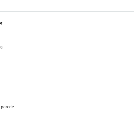
or
da
e parede