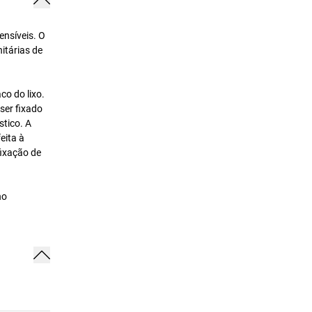
ensíveis. O
itárias de
co do lixo.
ser fixado
stico. A
eita à
fixação de
ho