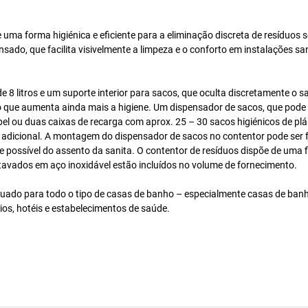
uma forma higiénica e eficiente para a eliminação discreta de resíduos s
ado, que facilita visivelmente a limpeza e o conforto em instalações san
8 litros e um suporte interior para sacos, que oculta discretamente o sa
 que aumenta ainda mais a higiene. Um dispensador de sacos, que pode 
el ou duas caixas de recarga com aprox. 25 – 30 sacos higiénicos de plá
m adicional. A montagem do dispensador de sacos no contentor pode ser f
ce possível do assento da sanita. O contentor de resíduos dispõe de uma 
avados em aço inoxidável estão incluídos no volume de fornecimento.
quado para todo o tipo de casas de banho – especialmente casas de ban
ios, hotéis e estabelecimentos de saúde.