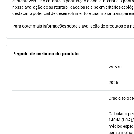
sustentáveis – no entanto, a pontuação global é inferior a 3 pont
nossa avaliação de sustentabilidade baseia-se em critérios ecológ
destacar o potencial de desenvolvimento e criar maior transparên
Para obter mais informações sobre a avaliação de produtos e a no
Pegada de carbono do produto
29.630
2026
Cradle-to-gat
Calculado pel
14044 (LCA)/
médios especí
com a melhor