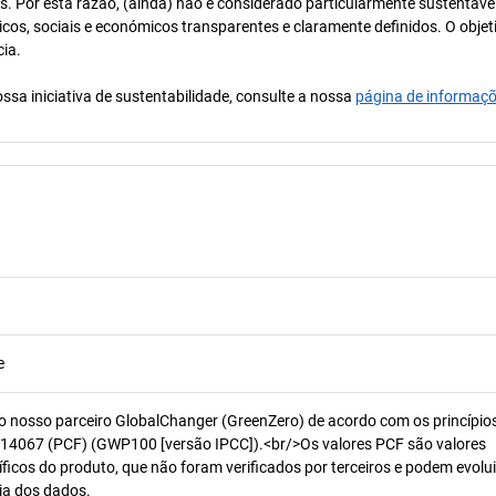
os. Por esta razão, (ainda) não é considerado particularmente sustentável
icos, sociais e económicos transparentes e claramente definidos. O objet
cia.
ssa iniciativa de sustentabilidade, consulte a nossa
página de informaç
e
o nosso parceiro GlobalChanger (GreenZero) de acordo com os princípio
14067 (PCF) (GWP100 [versão IPCC]).<br/>Os valores PCF são valores
ficos do produto, que não foram verificados por terceiros e podem evolui
ia dos dados.