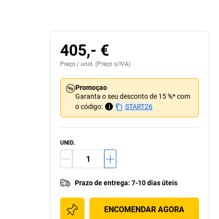
405,- €
Preço /
unid.
(Preço s/IVA)
Promoçao
Garanta o seu desconto de 15 %* com
o código:
i
START26
UNID.
Prazo de entrega
:
7-10 dias úteis
ENCOMENDAR AGORA