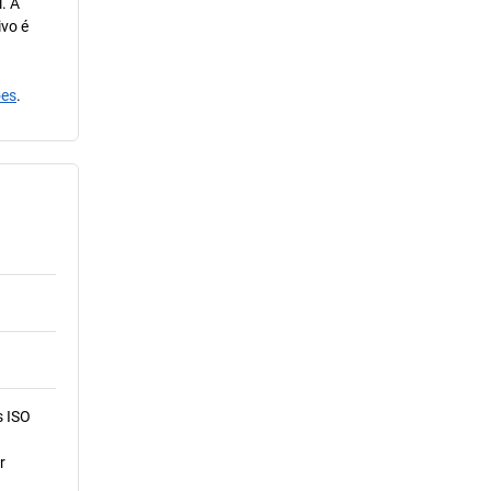
. A
ivo é
ões
.
s ISO
r