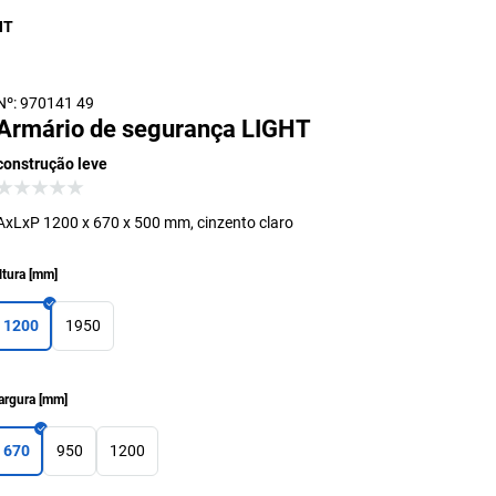
HT
Nº: 970141 49
Armário de segurança LIGHT
construção leve
AxLxP 1200 x 670 x 500 mm, cinzento claro
ltura
[
mm
]
1200
1950
argura
[
mm
]
670
950
1200