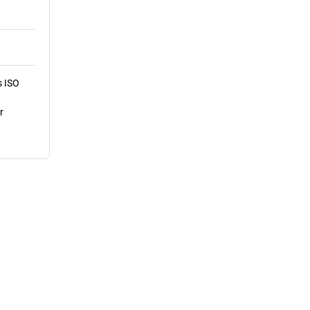
s ISO
r