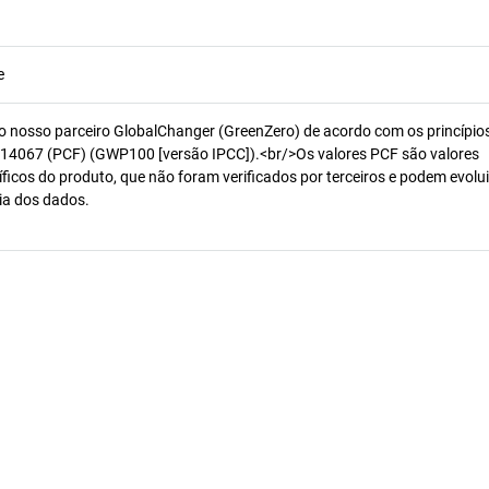
e
o nosso parceiro GlobalChanger (GreenZero) de acordo com os princípio
14067 (PCF) (GWP100 [versão IPCC]).<br/>Os valores PCF são valores
ficos do produto, que não foram verificados por terceiros e podem evolui
ia dos dados.