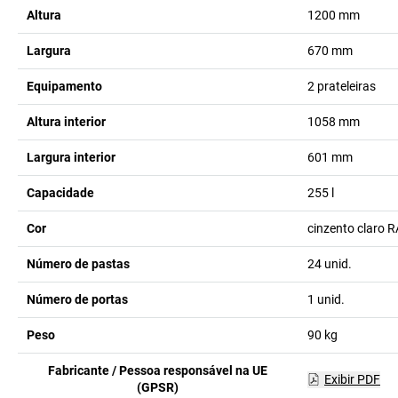
Altura
1200
mm
Largura
670
mm
Equipamento
2 prateleiras
Altura interior
1058
mm
Largura interior
601
mm
Capacidade
255
l
Cor
cinzento claro 
Número de pastas
24
unid.
Número de portas
1
unid.
Peso
90
kg
Fabricante / Pessoa responsável na UE
Exibir PDF
(GPSR)