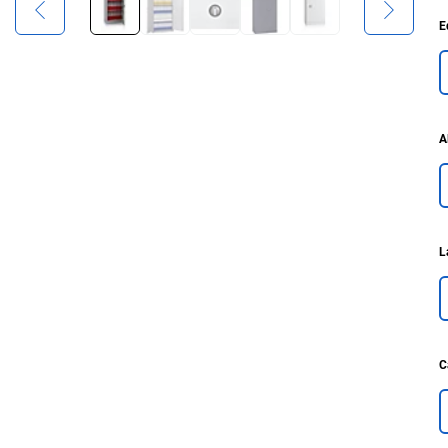
E
A
L
C