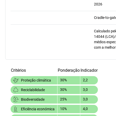
2026
Cradle-to-gat
Calculado pel
14044 (LCA)/
médios especí
com a melhor
Critérios
Ponderação
Indicador
30%
2,2
Proteção climática
30%
3,0
Reciclabilidade
25%
3,0
Biodiversidade
10%
4,0
Eficiência económica