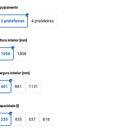
quipamento
2 prateleiras
4 prateleiras
ltura interior
[
mm
]
1058
1808
argura interior
[
mm
]
601
881
1131
apacidade
[
l
]
255
435
637
818