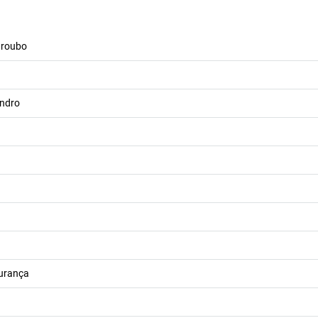
 roubo
indro
gurança