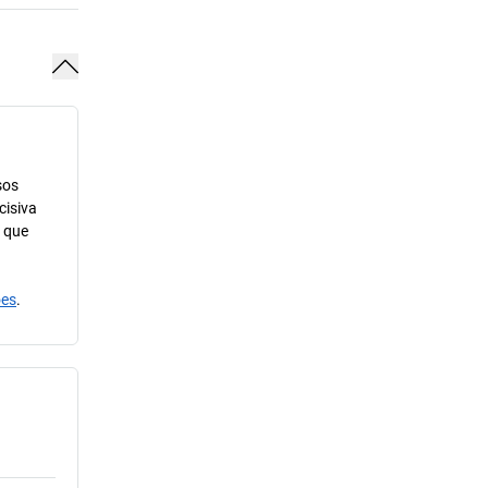
sos
cisiva
m que
ões
.