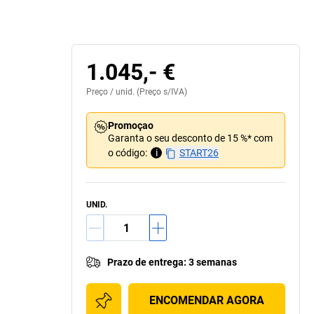
Standard
1.045,- €
Preço /
unid.
(Preço s/IVA)
Promoçao
Garanta o seu desconto de 15 %* com
o código:
i
START26
UNID.
Prazo de entrega
:
3 semanas
ENCOMENDAR AGORA