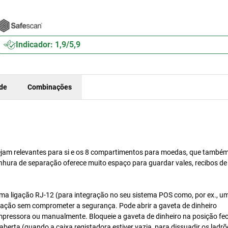
Indicador: 1,9/5,9
ade
Combinações
sejam relevantes para si e os 8 compartimentos para moedas, que també
hura de separação oferece muito espaço para guardar vales, recibos de
ma ligação RJ-12 (para integração no seu sistema POS como, por ex., u
zação sem comprometer a segurança. Pode abrir a gaveta de dinheiro
mpressora ou manualmente. Bloqueie a gaveta de dinheiro na posição fe
aberta (quando a caixa registadora estiver vazia, para dissuadir os ladrõ