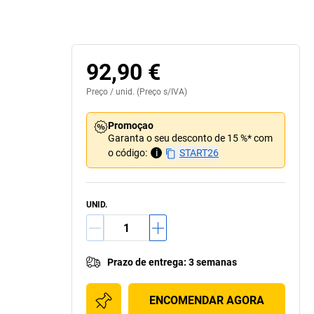
92,90 €
Preço /
unid.
(Preço s/IVA)
Promoçao
Garanta o seu desconto de 15 %* com
o código:
i
START26
UNID.
Prazo de entrega
:
3 semanas
ENCOMENDAR AGORA