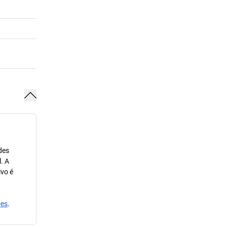
des
. A
ivo é
ões
.