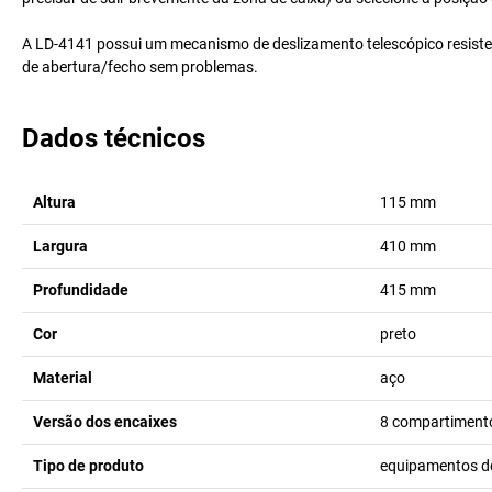
A LD-4141 possui um mecanismo de deslizamento telescópico resist
de abertura/fecho sem problemas.
Dados técnicos
Altura
115
mm
Largura
410
mm
Profundidade
415
mm
Cor
preto
Material
aço
Versão dos encaixes
8 compartiment
Tipo de produto
equipamentos d