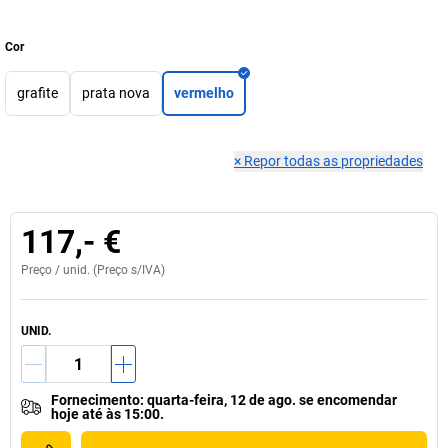
Cor
grafite
prata nova
vermelho
×
Repor todas as propriedades
117,- €
Preço /
unid.
(Preço s/IVA)
UNID.
Fornecimento
:
quarta-feira, 12 de ago.
se
encomendar
hoje até às 15:00.