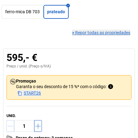
ferro-mica DB 703
prateado
×
Repor todas as propriedades
595,- €
Preço /
unid.
(Preço s/IVA)
Promoçao
Garanta o seu desconto de 15 %* com o código:
i
START26
UNID.