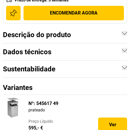
Prazo de entrega
:
3 semanas
ENCOMENDAR AGORA
Descrição do produto
Dados técnicos
Sustentabilidade
Variantes
Nº: 545617 49
prateado
Preço
Líquido
Ver
595,- €