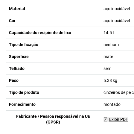
Material
aço inoxidável
Cor
aço inoxidável
Capacidade do recipiente de lixo
14.5
l
Tipo de fixação
nenhum
Superfície
mate
Telhado
sem
Peso
5.38
kg
Tipo de produto
cinzeiros de pé
Fornecimento
montado
Fabricante / Pessoa responsável na UE
Exibir PDF
(GPSR)