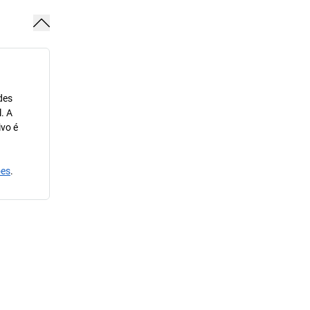
des
. A
ivo é
ões
.