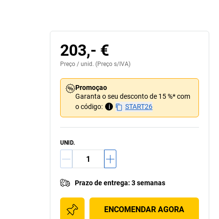
203,- €
Preço /
unid.
(Preço s/IVA)
Promoçao
Garanta o seu desconto de 15 %* com
o código:
i
START26
UNID.
Prazo de entrega
:
3 semanas
ENCOMENDAR AGORA