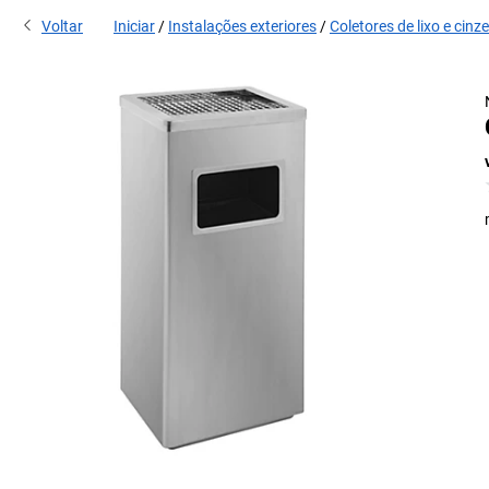
Voltar
Iniciar
Instalações exteriores
Coletores de lixo e cinze