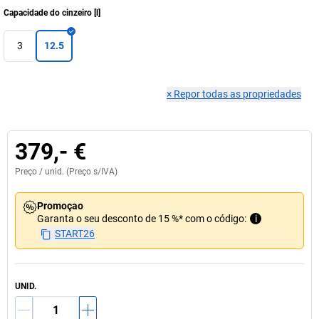
Capacidade do cinzeiro
[
l
]
3
12.5
×
Repor todas as propriedades
379,- €
Preço /
unid.
(Preço s/IVA)
Promoçao
Garanta o seu desconto de 15 %* com o código:
i
START26
UNID.